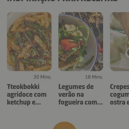
30 Mins.
18 Mins.
Tteokbokki
Legumes de
Crepe
agridoce com
verão na
cogum
ketchup e
fogueira com
ostra 
molho kimchi
bagna cauda
vietna