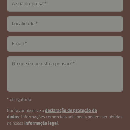
A sua empresa
B2B-
26621-
WkEfoMU1JqCQpa
Localidade
Email
No que é que está a pensar?
* obrigatório
Por favor observe a
declaração de proteção de
dados
. Informações comerciais adicionais podem ser obtidas
na nossa
informação legal
.