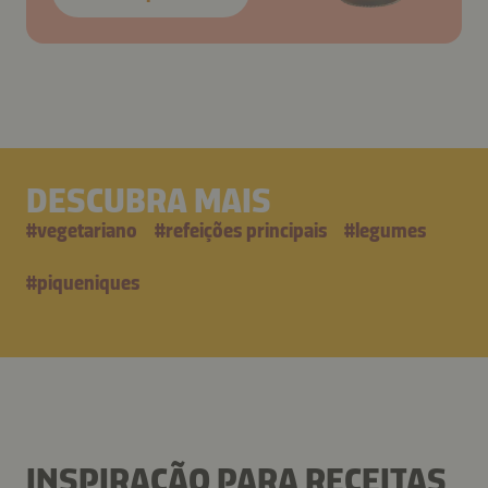
DESCUBRA MAIS
#
vegetariano
#
refeições principais
#
legumes
#
piqueniques
INSPIRAÇÃO PARA RECEITAS