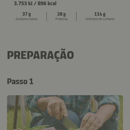
3.753 kJ
/
896 kcal
37 g
28 g
114 g
Gorduras totais
Proteína
Hidratos de carbono
PREPARAÇÃO
Passo 1