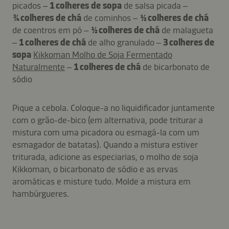
picados –
1 colheres de sopa
de salsa picada –
¾ colheres de chá
de cominhos –
½ colheres de chá
de coentros em pó –
½ colheres de chá
de malagueta
–
1 colheres de chá
de alho granulado –
3 colheres de
sopa
Kikkoman Molho de Soja Fermentado
Naturalmente
–
1 colheres de chá
de bicarbonato de
sódio
Pique a cebola. Coloque-a no liquidificador juntamente
com o grão-de-bico (em alternativa, pode triturar a
mistura com uma picadora ou esmagá-la com um
esmagador de batatas). Quando a mistura estiver
triturada, adicione as especiarias, o molho de soja
Kikkoman, o bicarbonato de sódio e as ervas
aromáticas e misture tudo. Molde a mistura em
hambúrgueres.