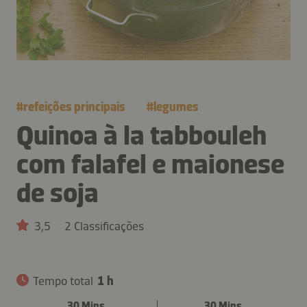
#
refeições principais
#
legumes
Quinoa à la tabbouleh
com falafel e maionese
de soja
3,5
2 Classificações
Tempo total
1 h
30 Mins.
30 Mins.