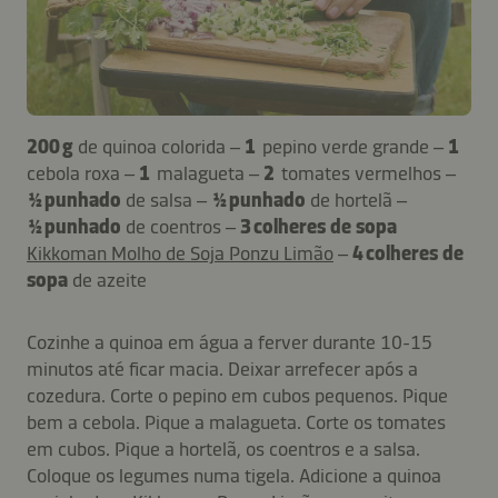
200 g
de quinoa colorida –
1
pepino verde grande –
1
cebola roxa –
1
malagueta –
2
tomates vermelhos –
½ punhado
de salsa –
½ punhado
de hortelã –
½ punhado
de coentros –
3 colheres de sopa
Kikkoman Molho de Soja Ponzu Limão
–
4 colheres de
sopa
de azeite
Cozinhe a quinoa em água a ferver durante 10-15
minutos até ficar macia. Deixar arrefecer após a
cozedura. Corte o pepino em cubos pequenos. Pique
bem a cebola. Pique a malagueta. Corte os tomates
em cubos. Pique a hortelã, os coentros e a salsa.
Coloque os legumes numa tigela. Adicione a quinoa