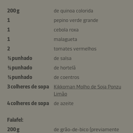
200 g
de quinoa colorida
1
pepino verde grande
1
cebola roxa
1
malagueta
2
tomates vermelhos
½ punhado
de salsa
½ punhado
de hortelã
½ punhado
de coentros
3 colheres de sopa
Kikkoman Molho de Soja Ponzu
Limão
4 colheres de sopa
de azeite
Falafel:
200 g
de grão-de-bico (previamente