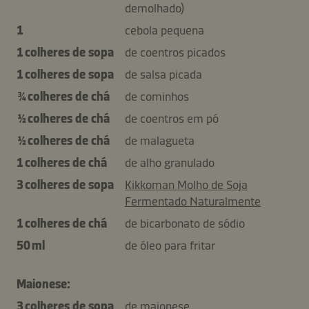
demolhado)
1
cebola pequena
1 colheres de sopa
de coentros picados
1 colheres de sopa
de salsa picada
¾ colheres de chá
de cominhos
½ colheres de chá
de coentros em pó
½ colheres de chá
de malagueta
1 colheres de chá
de alho granulado
3 colheres de sopa
Kikkoman Molho de Soja
Fermentado Naturalmente
1 colheres de chá
de bicarbonato de sódio
50 ml
de óleo para fritar
Maionese:
3 colheres de sopa
de maionese