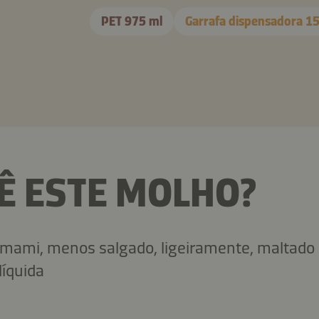
PET 975 ml
Garrafa dispensadora 1
Ê ESTE MOLHO?
umami, menos salgado, ligeiramente, maltado
líquida