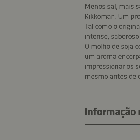
Menos sal, mais s
Kikkoman. Um proc
Tal como o origin
intenso, saboroso
O molho de soja co
um aroma encorpa
impressionar os s
mesmo antes de o 
Informação n