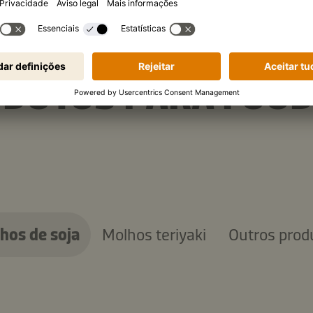
ODUTOS PARA FOO
hos de soja
Molhos teriyaki
Outros prod