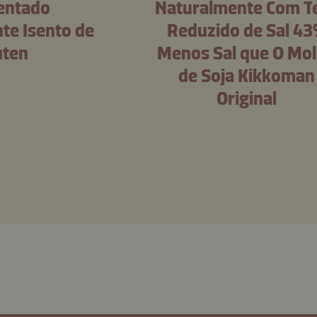
entado
Naturalmente Com T
te Isento de
Reduzido de Sal 4
úten
Menos Sal que O Mo
de Soja Kikkoman
Original