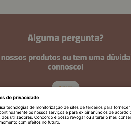
Alguma pergunta?
 nossos produtos ou tem uma dúvida
connosco!
Agora