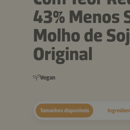
43% Menos S
Molho de So
Original
Vegan
Tamanhos disponíveis
Ingredien