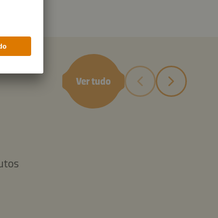
D
Ver tudo
utos