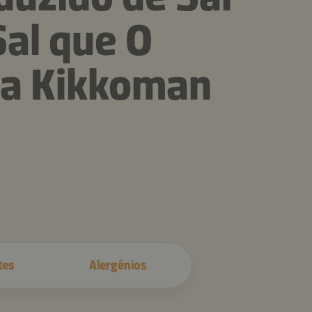
al que O
ja Kikkoman
tes
Alergénios