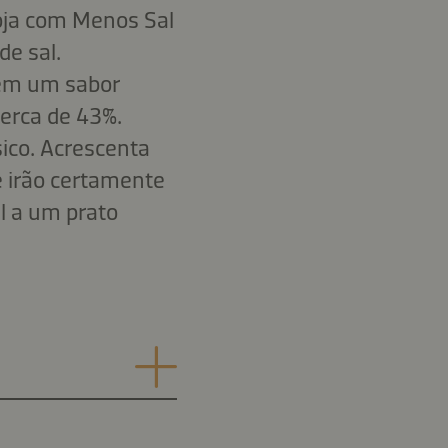
Soja com Menos Sal
e sal.
tem um sabor
cerca de 43%.
sico. Acrescenta
 irão certamente
l a um prato