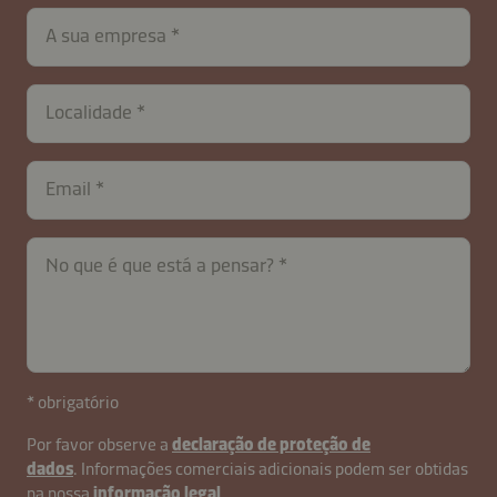
A sua empresa
Localidade
Email
No que é que está a pensar?
contactPT-
* obrigatório
B2B-
Por favor observe a
declaração de proteção de
26621-
dados
. Informações comerciais adicionais podem ser obtidas
EtuaVDz8sLyk5HTrI
na nossa
informação legal
.