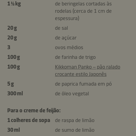
1 ½ kg
de beringelas cortadas às
rodelas (cerca de 1 cm de
espessura)
20 g
de sal
20 g
de açúcar
3
ovos médios
100 g
de farinha de trigo
100 g
Kikkoman Panko – pão ralado
crocante estilo Japonês
5 g
de paprica fumada em pó
300 ml
de óleo vegetal
Para o creme de feijão:
1 colheres de sopa
de raspa de limão
30 ml
de sumo de limão