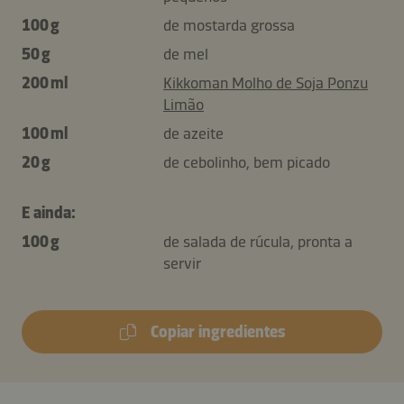
100 g
de mostarda grossa
50 g
de mel
200 ml
Kikkoman Molho de Soja Ponzu
Limão
100 ml
de azeite
20 g
de cebolinho, bem picado
E ainda:
100 g
de salada de rúcula, pronta a
servir
Copiar ingredientes