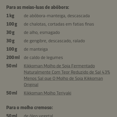
Para as meias-luas de abóbora:
1 kg
de abóbora-manteiga, descascada
100 g
de chalotas, cortadas em fatias finas
30 g
de alho, esmagado
30 g
de gengibre, descascado, ralado
100 g
de manteiga
200 ml
de caldo de legumes
50 ml
Kikkoman Molho de Soja Fermentado
Naturalmente Com Teor Reduzido de Sal 43%
Menos Sal que O Molho de Soja Kikkoman
Original
50 ml
Kikkoman Molho Teriyaki
Para o molho cremoso:
50 ml
de óleo vegetal