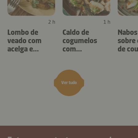
2 h
1 h
Lombo de
Caldo de
Nabos
veado com
cogumelos
sobre
acelga e
com
de co
escorcioneira
tupinambo e
coraç
azedas
dente
Ver tudo