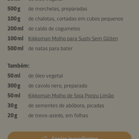
500 g
de morchelas, preparadas
100 g
de chalotas, cortadas em cubos pequenos
200 ml
de caldo de cogumelos
100 ml
Kikkoman Molho para Sushi Sem Glúten
500 ml
de natas para bater
Também:
50 ml
de óleo vegetal
300 g
de cavolo nero, preparado
50 ml
Kikkoman Molho de Soja Ponzu Limão
30 g
de sementes de abóbora, picadas
20 g
de trevo-azedo, em folhas
Copiar ingredientes