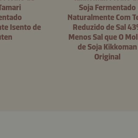
Tamari
Soja Fermentado
entado
Naturalmente Com T
te Isento de
Reduzido de Sal 4
úten
Menos Sal que O Mo
de Soja Kikkoman
Original