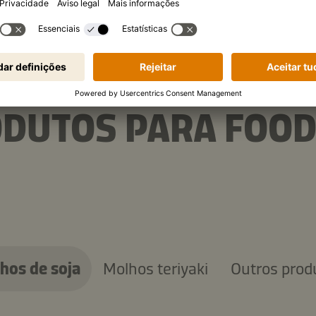
ODUTOS PARA FOO
hos de soja
Molhos teriyaki
Outros prod