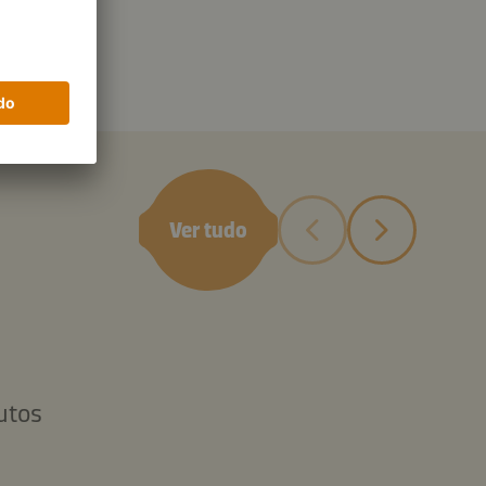
D
Ver tudo
utos