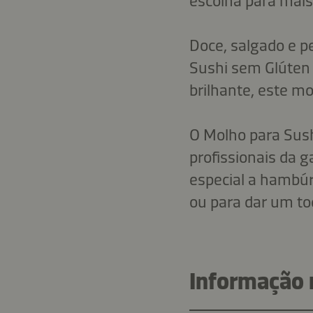
escolha para mais
Doce, salgado e p
Sushi sem Glúten
brilhante, este m
O Molho para Sush
profissionais da 
especial a hambú
ou para dar um toqu
Informação n