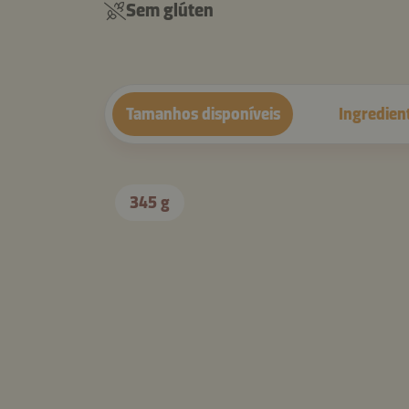
Sem glúten
Tamanhos disponíveis
Ingredien
345 g