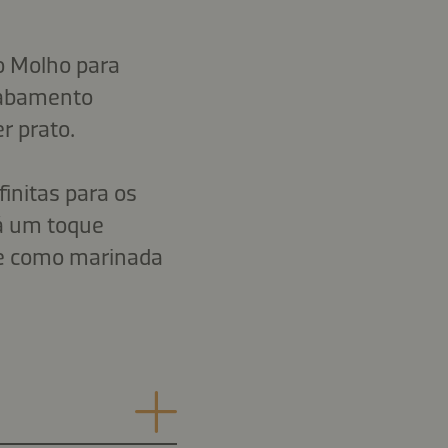
do Molho para
cabamento
r prato.
initas para os
dá um toque
te como marinada