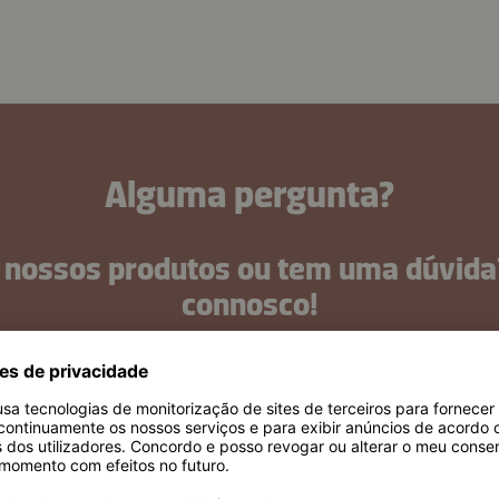
Alguma pergunta?
 nossos produtos ou tem uma dúvida
connosco!
Agora