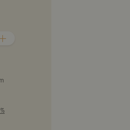
em
3%