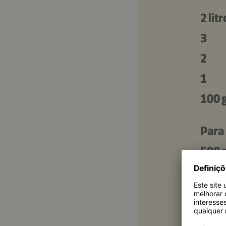
2 litr
3
2
1
100 
Para 
500 
500 
50 m
700 