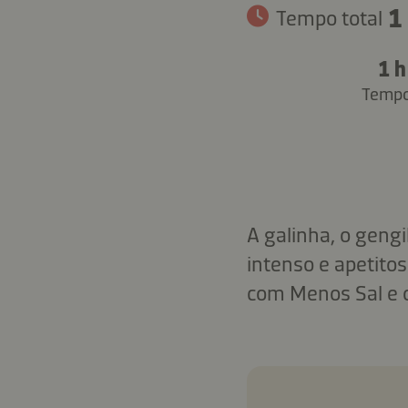
1
Tempo total
1 h
Tempo
A galinha, o geng
intenso e apetito
com Menos Sal e 