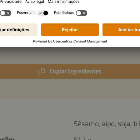
l
Kikkoman Tempero para Arroz de Sushi
da:
molhos de agrião, cortado
Copiar ingredientes
Sésamo, aipo, soja, tr
rção:
542 g