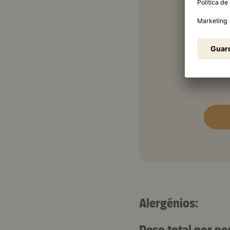
50 m
E ain
2
Alergénios:
Peso total por po