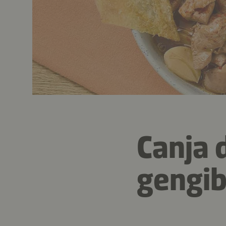
Canja 
gengib