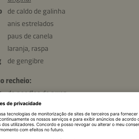
o
de caldo de galinha
anis estrelados
paus de canela
laranja, raspa
g
de gengibre
o recheio:
g
de noodles de arroz
g
de espinafre
l
Kikkoman Toasted Sesame Oil
g
de rabanete branco, cortado em fatias fina