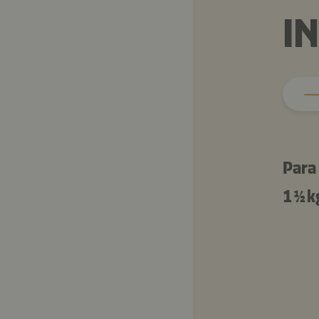
I
Para 
1 ½ k