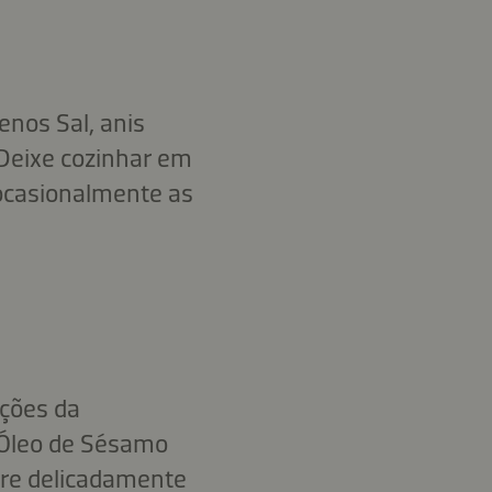
nos Sal, anis
. Deixe cozinhar em
ocasionalmente as
uções da
 Óleo de Sésamo
ure delicadamente