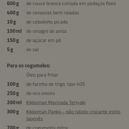
600 g
de couve branca cortada em pedaços finos
400 g
de cenouras bem raladas
10 g
de cebolinho picado
150 ml
de vinagre de arroz
150 g
de açúcar em pó
5 g
de sal
Para os cogumelos:
Óleo para fritar
100 g
de farinha de trigo, tipo 405
250 g
de ovo inteiro
200 ml
Kikkoman Marinada Teriyaki
300 g
Kikkoman Panko – pão ralado crocante estilo
Japonês
700 g
de cogumelos ostra