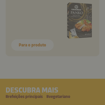
Para o produto
DESCUBRA MAIS
#
refeições principais
#
vegetariano