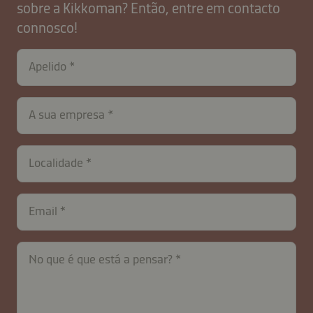
sobre a Kikkoman? Então, entre em contacto
connosco!
Apelido
contactPT-
A sua empresa
B2B-
26621-
G173kP6rLVib
Localidade
Email
No que é que está a pensar?