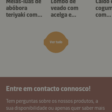
Meias-luas de
Lombo de
Caldo 
abóbora
veado com
cogum
teriyaki com
acelga e
com
creme de
escorcioneira
tupin
morchelas
azeda
Ver tudo
Entre em contacto connosco!
Tem perguntas sobre os nossos produtos, a
sua disponibilidade ou apenas quer saber mais