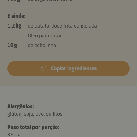
E ainda:
1,2 kg
de batata-doce frita congelada
Óleo para fritar
10 g
de cebolinho
Copiar ingredientes
Alergénios:
glúten, soja, ovo, sulfitos
Peso total por porção:
360 g