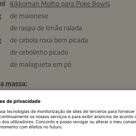
ml
Kikkoman Molho para Poke Bowls
g
de maionese
de raspa de limão ralada
g
de cebola roxa bem picada
de cebolinho picado
de malagueta em pó
 a massa:
g
de farinha de trigo, tipo 405
g
de polenta
g
de açúcar
de fermento em pó