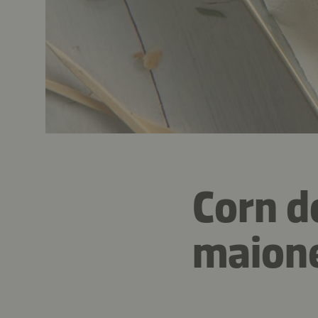
Corn d
maione