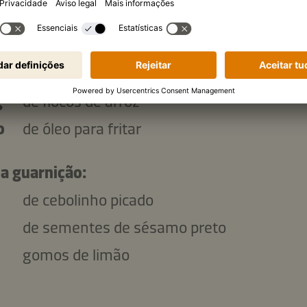
de sal
ml
de leite gordo
g
de flocos de milho
g
de flocos de arroz
o
de óleo para fritar
 a guarnição:
de cebolinho picado
de sementes de sésamo preto
gomos de limão