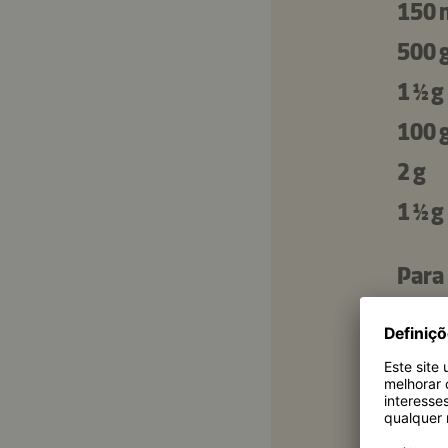
150 
500 
1 ½ g
100 
2 g
1 ½ g
Para
200 
100 
12 ½ 
3 ¾ g