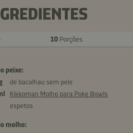
NGREDIENTES
10
Porções
o peixe:
g
de bacalhau sem pele
ml
Kikkoman Molho para Poke Bowls
espetos
 o molho: