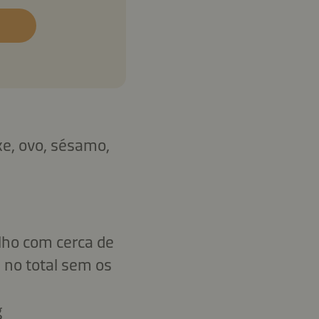
ixe, ovo, sésamo,
lho com cerca de
 no total sem os
g