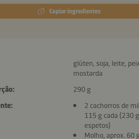
Copiar ingredientes
glúten, soja, leite, pe
mostarda
rção:
290 g
nte:
2 cachorros de mi
115 g cada (230 g
espetos)
Molho, aprox. 60 