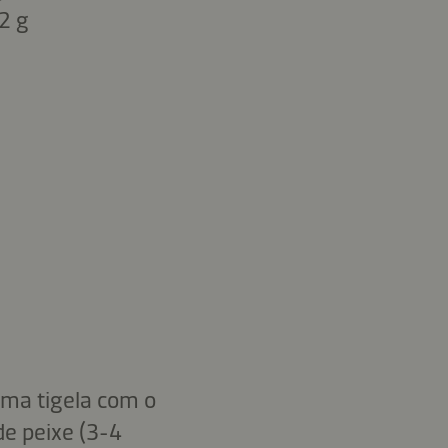
2 g
uma tigela com o
e peixe (3-4