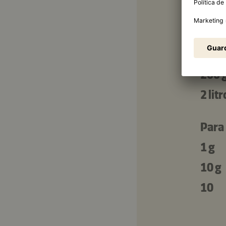
25 g
375 
250 
200 
2 litr
Para
1 g
10 g
10