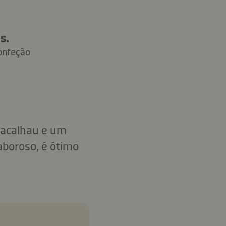
s.
onfeção
bacalhau e um
aboroso, é ótimo