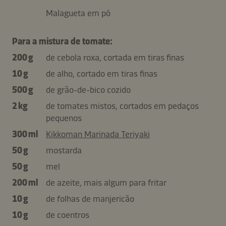
Malagueta em pó
Para a mistura de tomate:
200 g
de cebola roxa, cortada em tiras finas
10 g
de alho, cortado em tiras finas
500 g
de grão-de-bico cozido
2 kg
de tomates mistos, cortados em pedaços
pequenos
300 ml
Kikkoman Marinada Teriyaki
50 g
mostarda
50 g
mel
200 ml
de azeite, mais algum para fritar
10 g
de folhas de manjericão
10 g
de coentros