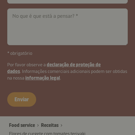
contactPT-
No que é que está a pensar?
B2B-
26621-
eaxuNAIKk7ny
* obrigatório
Por favor observe a
declaração de proteção de
dados
. Informações comerciais adicionais podem ser obtidas
na nossa
informação legal
.
Enviar
Food service
Receitas
Flores de curgete com tomates teriyaki