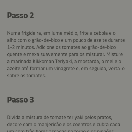
Passo 2
Numa frigideira, em lume médio, frite a cebola e o
alho com o grão-de-bico e um pouco de azeite durante
1-2 minutos. Adicione os tomates ao grão-de-bico
quente e mexa suavemente para os misturar. Misture
a marinada Kikkoman Teriyaki, a mostarda, o mel e o
azeite até formar um vinagrete e, em seguida, verta-o
sobre os tomates.
Passo 3
Divida a mistura de tomate teriyaki pelos pratos,
decore com o manjericão e os coentros e cubra cada
um com três flores assadas no forno e os pinhões