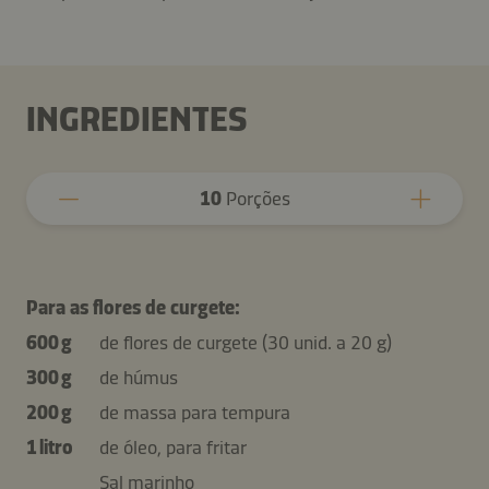
INGREDIENTES
10
Porções
Para as flores de curgete:
600 g
de flores de curgete (30 unid. a 20 g)
300 g
de húmus
200 g
de massa para tempura
1 litro
de óleo, para fritar
Sal marinho