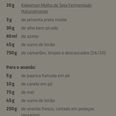
20 g
Kikkoman Molho de Soja Fermentado
Naturalmente
3 g
de pimenta preta moída
30 g
de alho bem picado
60 ml
de azeite
45 g
de sumo de limão
750 g
de camarões, limpos e descascados (16/20)
Para o ananás:
5 g
de paprica fumada em pó
10 g
de canela em pó
75 g
de mel
45 g
de sumo de limão
250 g
de ananás fresco, cortado em pedaços
pequenos