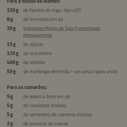
Para a massa de waffles:
220 g
de farinha de trigo, tipo 405
8 g
de fermento em pó
20 g
Kikkoman Molho de Soja Fermentado
Naturalmente
15 g
de açúcar
120 g
de ovo inteiro
400 g
de leitelho
55 g
de manteiga derretida + um pouco para untar
Para os camarões:
5 g
de paprica doce em pó
5 g
de cominhos moídos
5 g
de sementes de coentros moídas
2 g
de pimenta de caiena