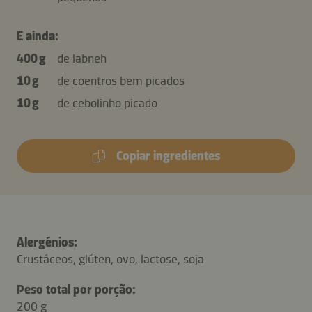
E ainda:
400 g
de labneh
10 g
de coentros bem picados
10 g
de cebolinho picado
Copiar ingredientes
Alergénios:
Crustáceos, glúten, ovo, lactose, soja
Peso total por porção:
200 g