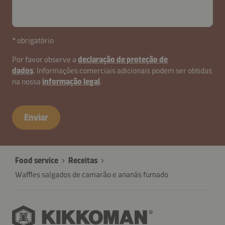
* obrigatório
Por favor observe a
declaração de proteção de
dados
. Informações comerciais adicionais podem ser obtidas
na nossa
informação legal
.
contactPT-
B2B-
Enviar
26621-
WHDnFu7AQGd6CRwMbc4PJitzkm
Food service
Receitas
Waffles salgados de camarão e ananás fumado