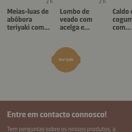
2 h
2 h
Meias-luas de
Lombo de
Caldo 
abóbora
veado com
cogum
teriyaki com
acelga e
com
creme de
escorcioneira
tupin
morchelas
azeda
Ver tudo
Entre em contacto connosco!
Tem perguntas sobre os nossos produtos, a