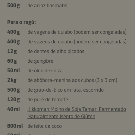
500 g
de arroz basmatis
Para o ragú:
400 g
de vagens de quiabo (podem ser congeladas)
400 g
de vagens de quiabo (podem ser congeladas)
12 g
de dentes de alho picados
60 g
de gengibre
50 ml
de óleo de colza
2 kg
de abóbora-menina aos cubos (3 x 3 cm)
500 g
de grão-de-bico em lata, escorrido
120 g
de puré de tomate
40 ml
Kikkoman Molho de Soja Tamari Fermentado
Naturalmente Isento de Glúten
800 ml
de leite de coco