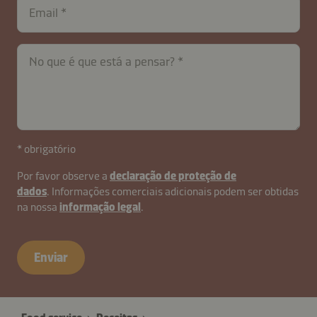
Email
No que é que está a pensar?
* obrigatório
Por favor observe a
declaração de proteção de
dados
. Informações comerciais adicionais podem ser obtidas
na nossa
informação legal
.
contactPT-
B2B-
Enviar
26621-
qLDG4QI0t1v9XPT2zWguC