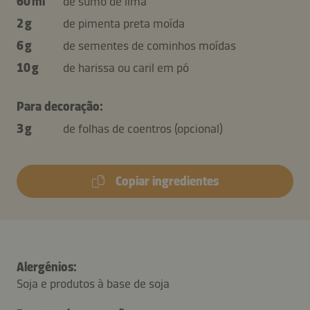
60 ml
de sumo de lima
2 g
de pimenta preta moída
6 g
de sementes de cominhos moídas
10 g
de harissa ou caril em pó
Para decoração:
3 g
de folhas de coentros (opcional)
Copiar ingredientes
Alergénios:
Soja e produtos à base de soja