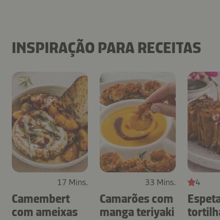
INSPIRAÇÃO PARA RECEITAS
17 Mins.
33 Mins.
4
Camembert
Camarões com
Espet
com ameixas
manga teriyaki
tortil