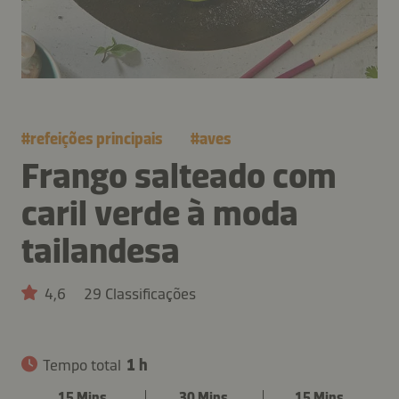
#
refeições principais
#
aves
Frango salteado com
caril verde à moda
tailandesa
4,6
29 Classificações
Tempo total
1 h
15 Mins.
30 Mins.
15 Mins.