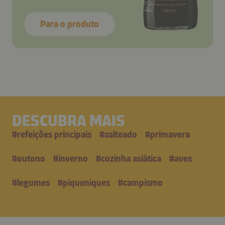
Para o produto
DESCUBRA MAIS
#
refeições principais
#
salteado
#
primavera
#
outono
#
inverno
#
cozinha asiática
#
aves
#
legumes
#
piqueniques
#
campismo