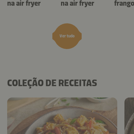
na air fryer
na air fryer
frang
air fry
Ver tudo
COLEÇÃO DE RECEITAS