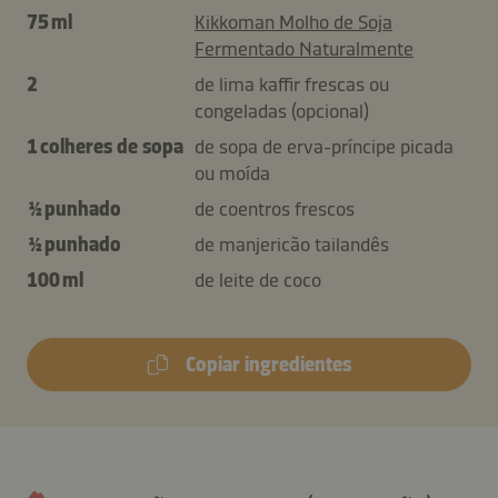
75 ml
Kikkoman Molho de Soja
Fermentado Naturalmente
2
de lima kaffir frescas ou
congeladas (opcional)
1 colheres de sopa
de sopa de erva-príncipe picada
ou moída
½ punhado
de coentros frescos
½ punhado
de manjericão tailandês
100 ml
de leite de coco
Copiar ingredientes