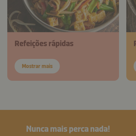
Refeições rápidas
Mostrar mais
Nunca mais perca nada!