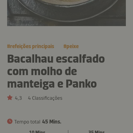
#
refeições principais
#
peixe
Bacalhau escalfado
com molho de
manteiga e Panko
4,3
4 Classificações
Tempo total
45 Mins.
10 Mins.
35 Mins.