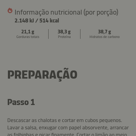
Informação nutricional (por porção)
2.148 kJ
/
514 kcal
21,1 g
38,3 g
38,7 g
Gorduras totais
Proteína
Hidratos de carbono
PREPARAÇÃO
Passo 1
Descascar as chalotas e cortar em cubos pequenos.
Lavar a salsa, enxugar com papel absorvente, arrancar
as folhinhas e picar finamente. Cortar o limão ao meio