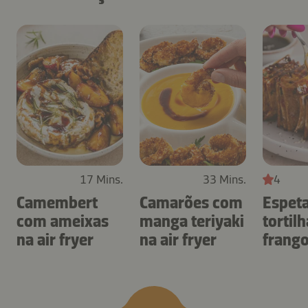
17 Mins.
33 Mins.
4
Camembert
Camarões com
Espet
com ameixas
manga teriyaki
tortil
na air fryer
na air fryer
frang
air fry