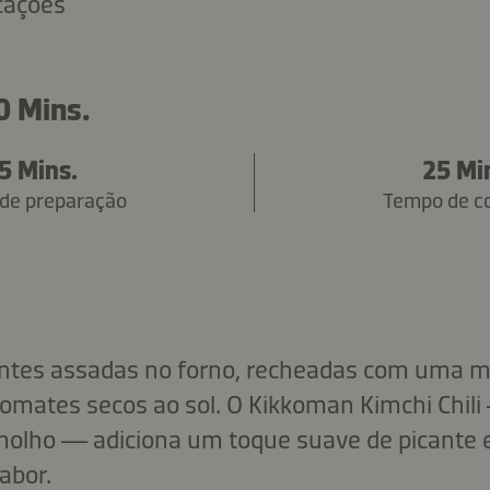
icações
0 Mins.
5 Mins.
25 Mi
de preparação
Tempo de c
tes assadas no forno, recheadas com uma m
 tomates secos ao sol. O Kikkoman Kimchi Chil
molho — adiciona um toque suave de picante 
abor.