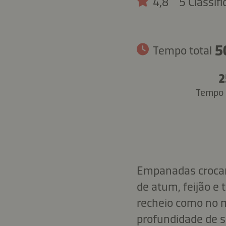
4,8
5 Classif
5
Tempo total
2
Tempo 
Empanadas crocan
de atum, feijão e
recheio como no 
profundidade de s