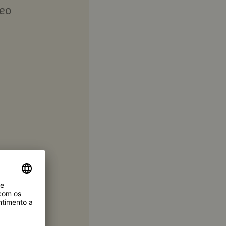
leo
as