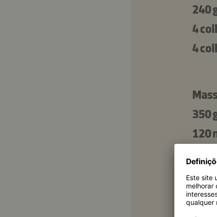
240 
4 co
4 co
Mass
350 
120 
60 g
1
2 co