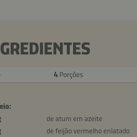
NGREDIENTES
4
Porções
eio:
g
de atum em azeite
g
de feijão vermelho enlatado