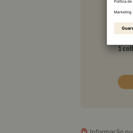
Molh
4 co
2 co
1 co
Informação nut