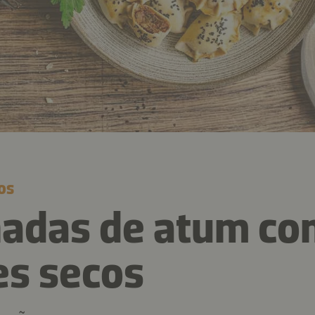
os
adas de atum co
s secos