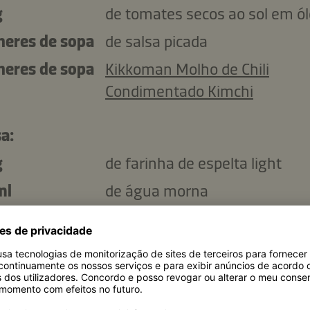
g
de tomates secos ao sol em ó
lheres de sopa
de salsa picada
lheres de sopa
Kikkoman Molho de Chili
Condimentado Kimchi
a:
g
de farinha de espelta light
ml
de água morna
de manteiga amolecida
ovo
lheres de sopa
de sementes de sésamo pret