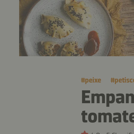
#
peixe
#
petisc
Empan
tomate