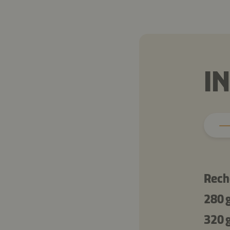
I
Rech
280 
320 