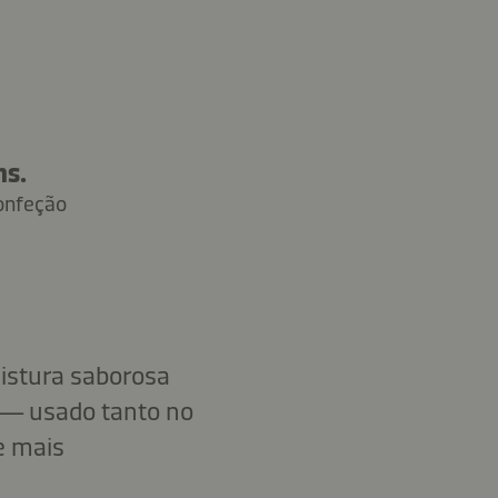
ns.
onfeção
istura saborosa
i — usado tanto no
e mais