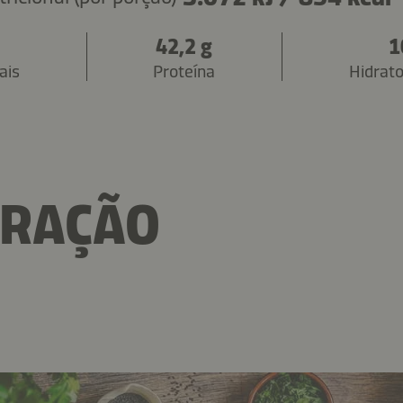
42,2 g
1
ais
Proteína
Hidrat
ARAÇÃO