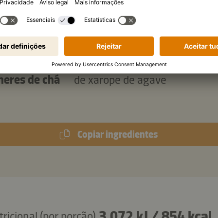
o:
lheres de sopa
Kikkoman Molho de Chili
Condimentado Kimchi
lheres de sopa
de maionese
lheres de chá
de xarope de agave
Copiar ingredientes
3.072 kJ
/
854 kcal
ricional (por porção)