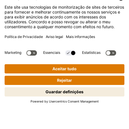
APOIO AO CLIENTE
Perguntas frequentes
Contactos
Newsletter
Imprensa
A Kikkoman é uma marca registada da Kikkoman Corporation,
Japan.
Cozinhar passo a passo de forma
© Kikkoman Trading Europe GmbH 2023 – 2026
fácil! Toque para iniciar.
Theodorstraße 180, 40472 Düsseldorf, Alemanha
Registo no Tribunal da Comarca de Düsseldorf: HRB 35856
Definições de privacidade
Aviso legal
Política de privacidade