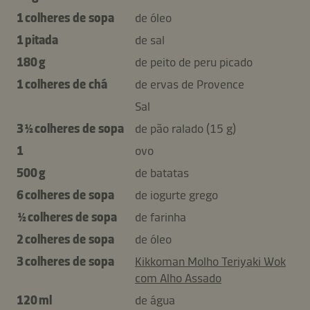
1 colheres de sopa
de óleo
1 pitada
de sal
180 g
de peito de peru picado
1 colheres de chá
de ervas de Provence
Sal
3 ½ colheres de sopa
de pão ralado (15 g)
1
ovo
500 g
de batatas
6 colheres de sopa
de iogurte grego
½ colheres de sopa
de farinha
2 colheres de sopa
de óleo
3 colheres de sopa
Kikkoman Molho Teriyaki Wok
com Alho Assado
120 ml
de água