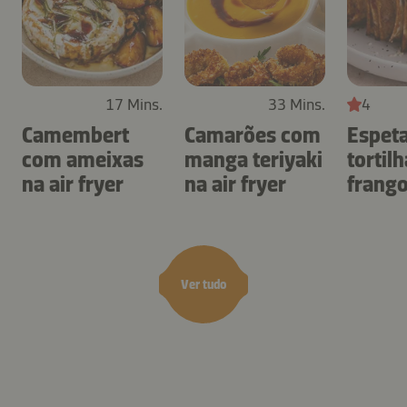
17 Mins.
33 Mins.
4
Camembert
Camarões com
Espet
com ameixas
manga teriyaki
tortil
na air fryer
na air fryer
frang
air fry
Ver tudo