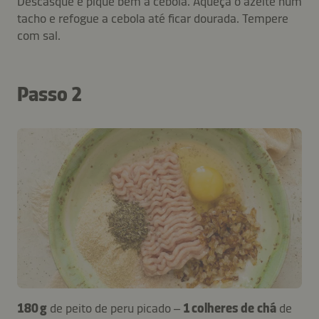
Descasque e pique bem a cebola. Aqueça o azeite num
tacho e refogue a cebola até ficar dourada. Tempere
com sal.
Passo 2
180 g
de peito de peru picado –
1 colheres de chá
de