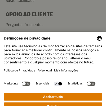
Sustentabilidade
APOIO AO CLIENTE
Perguntas frequentes
Contactos
Newsletter
Imprensa
A Kikkoman é uma marca registada da Kikkoman Corporation,
Japan.
© Kikkoman Trading Europe GmbH 2023 – 2026
Theodorstraße 180, 40472 Düsseldorf, Alemanha
Registo no Tribunal da Comarca de Düsseldorf: HRB 35856
Definições de privacidade
Aviso legal
Política de privacidade