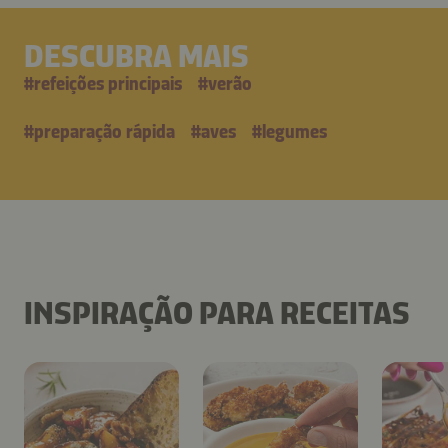
DESCUBRA MAIS
#
refeições principais
#
verão
#
preparação rápida
#
aves
#
legumes
INSPIRAÇÃO PARA RECEITAS