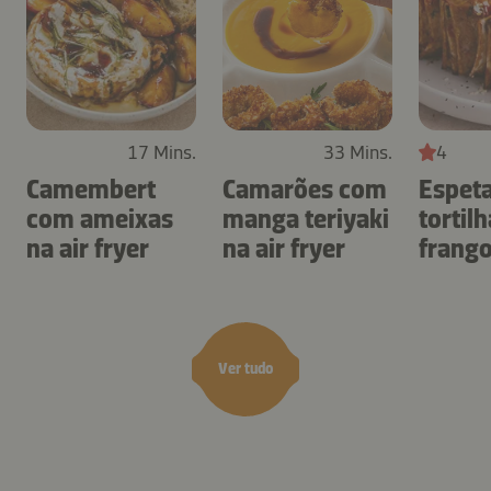
17 Mins.
33 Mins.
4
Camembert
Camarões com
Espet
com ameixas
manga teriyaki
tortil
na air fryer
na air fryer
frang
air fry
Ver tudo