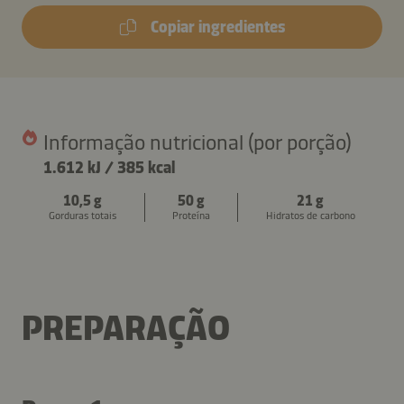
Copiar ingredientes
Informação nutricional (por porção)
1.612 kJ
/
385 kcal
10,5 g
50 g
21 g
Gorduras totais
Proteína
Hidratos de carbono
PREPARAÇÃO