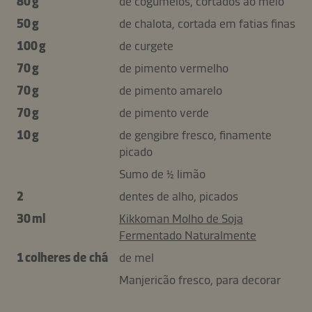
80 g
de cogumelos, cortados ao meio
50 g
de chalota, cortada em fatias finas
100 g
de curgete
70 g
de pimento vermelho
70 g
de pimento amarelo
70 g
de pimento verde
10 g
de gengibre fresco, finamente
picado
Sumo de ½ limão
2
dentes de alho, picados
30 ml
Kikkoman Molho de Soja
Fermentado Naturalmente
1 colheres de chá
de mel
Manjericão fresco, para decorar