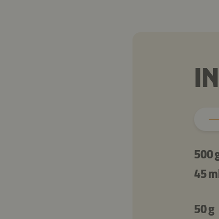
I
500 
45 m
50 g