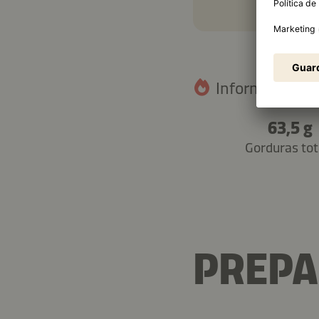
Informação nut
63,5 g
Gorduras tot
PREP