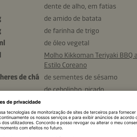
dente de alho, em fatias
g
de amido de batata
g
de farinha de trigo
ml
de óleo vegetal
l
Molho Kikkoman Teriyaki BBQ 
Estilo Coreano
lheres de chá
de sementes de sésamo
de cebolinho, picado
Copiar ingredientes