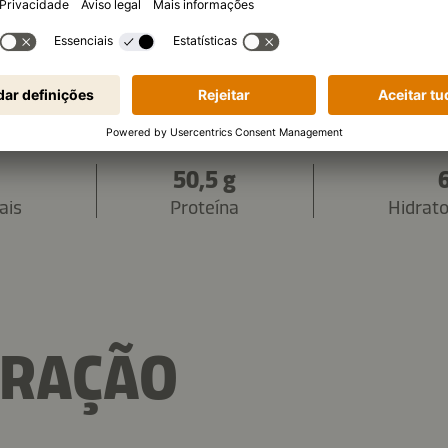
4.474 kJ
/
1.071 kca
ricional (por porção)
50,5 g
ais
Proteína
Hidrat
ARAÇÃO