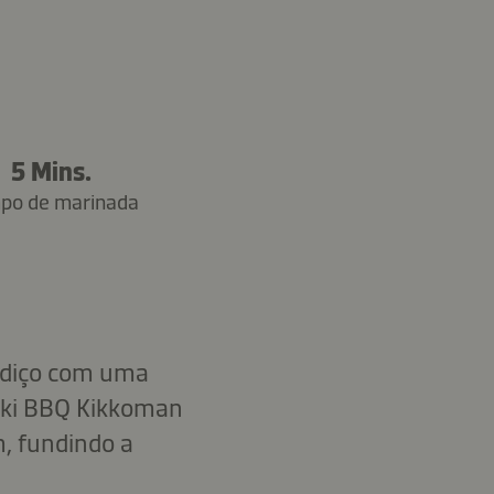
5 Mins.
po de marinada
adiço com uma
yaki BBQ Kikkoman
, fundindo a