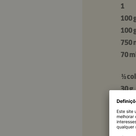
1
100 
100 
750 
70 m
½ co
30 g