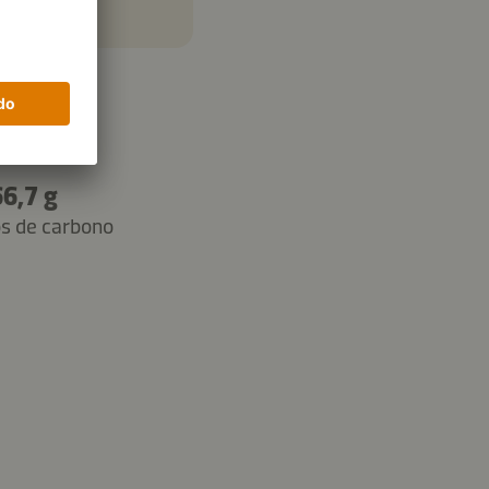
l
66,7 g
os de carbono