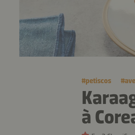
#
petiscos
#
av
Karaag
à Core