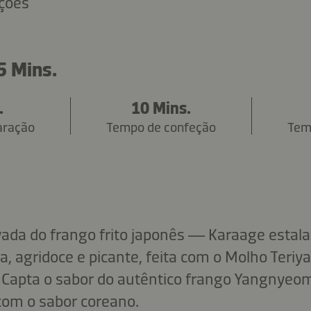
ações
5 Mins.
.
10 Mins.
aração
Tempo de confeção
Tem
ada do frango frito japonês — Karaage estal
a, agridoce e picante, feita com o Molho Teri
. Capta o sabor do autêntico frango Yangnyeom
com o sabor coreano.