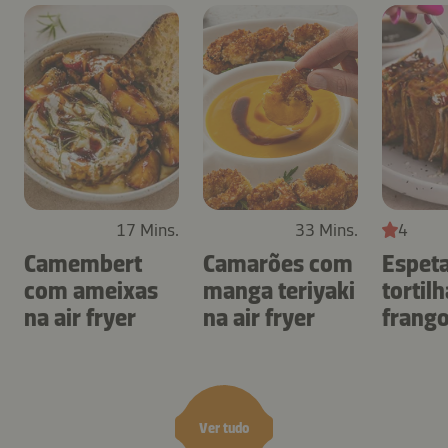
17 Mins.
33 Mins.
4
Camembert
Camarões com
Espet
com ameixas
manga teriyaki
tortil
na air fryer
na air fryer
frang
air fry
Ver tudo