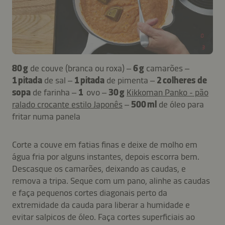
80 g
de couve (branca ou roxa) –
6 g
camarões –
1 pitada
de sal –
1 pitada
de pimenta –
2 colheres de
sopa
de farinha –
1
ovo –
30 g
Kikkoman Panko - pão
ralado crocante estilo Japonês
–
500 ml
de óleo para
fritar numa panela
Corte a couve em fatias finas e deixe de molho em
água fria por alguns instantes, depois escorra bem.
Descasque os camarões, deixando as caudas, e
remova a tripa. Seque com um pano, alinhe as caudas
e faça pequenos cortes diagonais perto da
extremidade da cauda para liberar a humidade e
evitar salpicos de óleo. Faça cortes superficiais ao