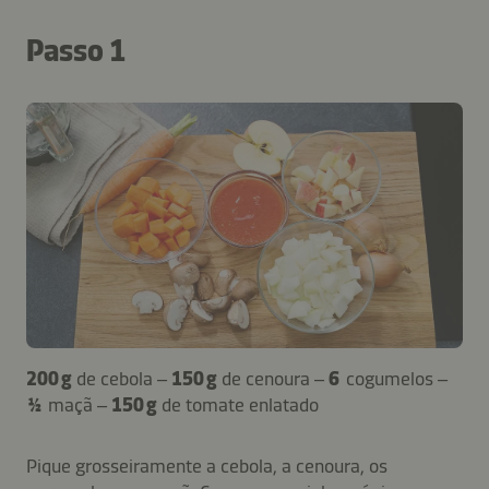
Passo 1
200 g
de cebola –
150 g
de cenoura –
6
cogumelos –
½
maçã –
150 g
de tomate enlatado
Pique grosseiramente a cebola, a cenoura, os