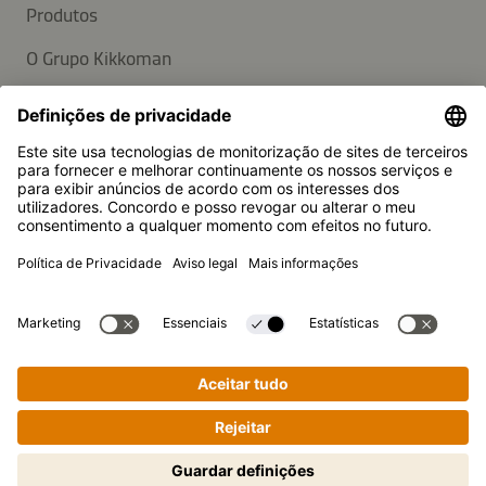
Produtos
O Grupo Kikkoman
Sustentabilidade
APOIO AO CLIENTE
Perguntas frequentes
Contactos
Newsletter
Imprensa
A Kikkoman é uma marca registada da Kikkoman Corporation,
Japan.
Cozinhar passo a passo de forma
© Kikkoman Trading Europe GmbH 2023 – 2026
fácil! Toque para iniciar.