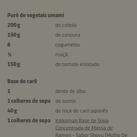
Puré de vegetais umami
200 g
de cebola
150 g
de cenoura
6
cogumelos
½
maçã
150 g
de tomate enlatado
Base de caril
1
dente de alho
1 colheres de sopa
de azeite
40 g
de roux de caril japonês
1 colheres de sopa
Kikkoman Base de Sopa
Concentrada de Massa de
Ramen - Sabor Shoyu (Molho De