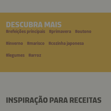
DESCUBRA MAIS
#
refeições principais
#
primavera
#
outono
#
inverno
#
marisco
#
cozinha japonesa
#
legumes
#
arroz
INSPIRAÇÃO PARA RECEITAS