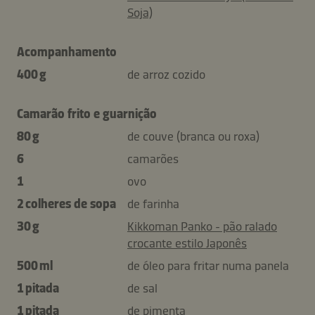
Soja)
Acompanhamento
400 g
de arroz cozido
Camarão frito e guarnição
80 g
de couve (branca ou roxa)
6
camarões
1
ovo
2 colheres de sopa
de farinha
30 g
Kikkoman Panko - pão ralado
crocante estilo Japonês
500 ml
de óleo para fritar numa panela
1 pitada
de sal
1 pitada
de pimenta