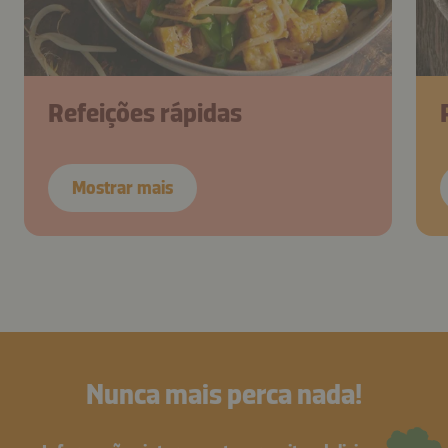
Refeições rápidas
Mostrar mais
Nunca mais perca nada!