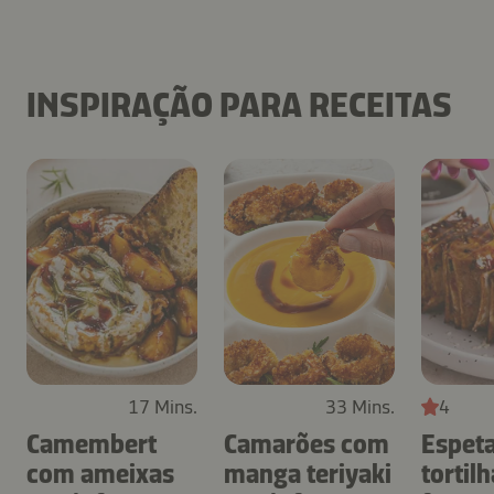
INSPIRAÇÃO PARA RECEITAS
17 Mins.
33 Mins.
4
Camembert
Camarões com
Espet
com ameixas
manga teriyaki
tortil