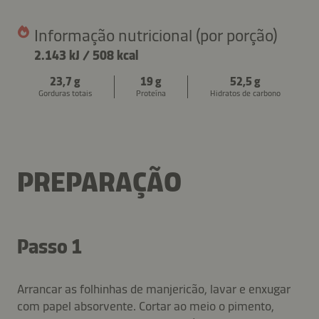
Informação nutricional (por porção)
2.143 kJ
/
508 kcal
23,7 g
19 g
52,5 g
Gorduras totais
Proteína
Hidratos de carbono
PREPARAÇÃO
Passo 1
Arrancar as folhinhas de manjericão, lavar e enxugar
com papel absorvente. Cortar ao meio o pimento,