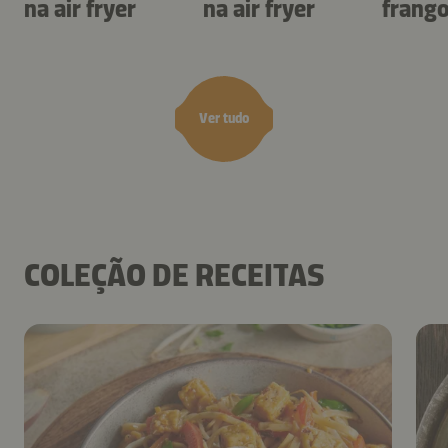
na air fryer
na air fryer
frang
air fry
Ver tudo
COLEÇÃO DE RECEITAS