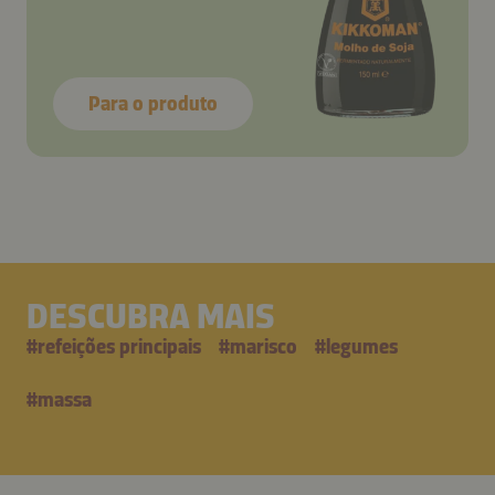
Para o produto
DESCUBRA MAIS
#
refeições principais
#
marisco
#
legumes
#
massa