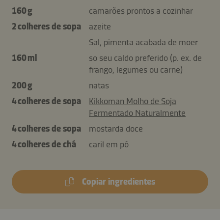
160 g
camarões prontos a cozinhar
2 colheres de sopa
azeite
Sal, pimenta acabada de moer
160 ml
so seu caldo preferido (p. ex. de
frango, legumes ou carne)
200 g
natas
4 colheres de sopa
Kikkoman Molho de Soja
Fermentado Naturalmente
4 colheres de sopa
mostarda doce
4 colheres de chá
caril em pó
Copiar ingredientes