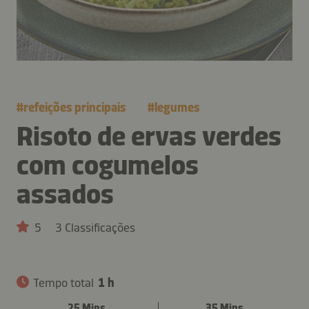
#
refeições principais
#
legumes
Risoto de ervas verdes
com cogumelos
assados
5
3 Classificações
Tempo total
1 h
25 Mins.
35 Mins.