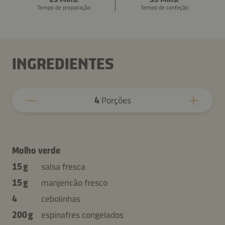
Tempo de preparação
Tempo de confeção
INGREDIENTES
4
Porções
Molho verde
15 g
salsa fresca
15 g
manjericão fresco
4
cebolinhas
200 g
espinafres congelados