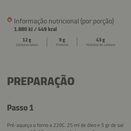
Informação nutricional (por porção)
1.880 kJ
/
449 kcal
12 g
9 g
43 g
Gorduras totais
Proteína
Hidratos de carbono
PREPARAÇÃO
Passo 1
Pré-aqueça o forno a 220C. 25 ml de óleo e 5 gr de sal