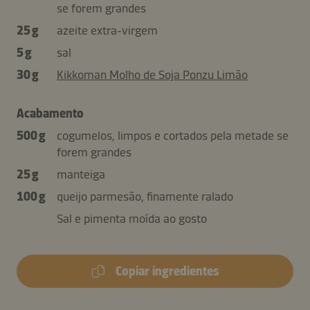
se forem grandes
25 g
azeite extra-virgem
5 g
sal
30 g
Kikkoman Molho de Soja Ponzu Limão
Acabamento
500 g
cogumelos, limpos e cortados pela metade se
forem grandes
25 g
manteiga
100 g
queijo parmesão, finamente ralado
Sal e pimenta moída ao gosto
Copiar ingredientes