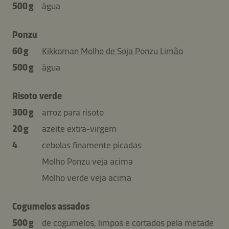
500 g
água
Ponzu
60 g
Kikkoman Molho de Soja Ponzu Limão
500 g
água
Risoto verde
300 g
arroz para risoto
20 g
azeite extra-virgem
4
cebolas finamente picadas
Molho Ponzu veja acima
Molho verde veja acima
Cogumelos assados
500 g
de cogumelos, limpos e cortados pela metade