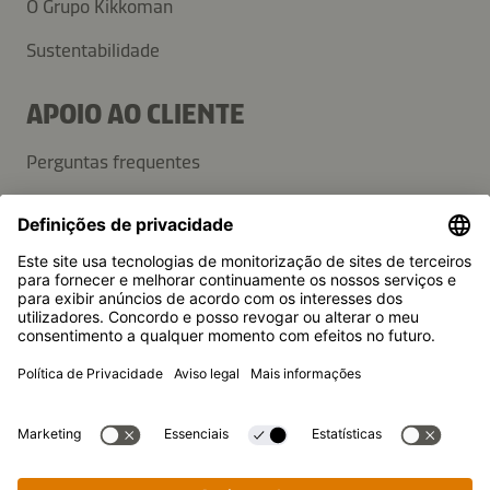
O Grupo Kikkoman
Sustentabilidade
APOIO AO CLIENTE
Perguntas frequentes
Contactos
Newsletter
Imprensa
A Kikkoman é uma marca registada da Kikkoman Corporation,
Japan.
© Kikkoman Trading Europe GmbH 2023 – 2026
Theodorstraße 180, 40472 Düsseldorf, Alemanha
Registo no Tribunal da Comarca de Düsseldorf: HRB 35856