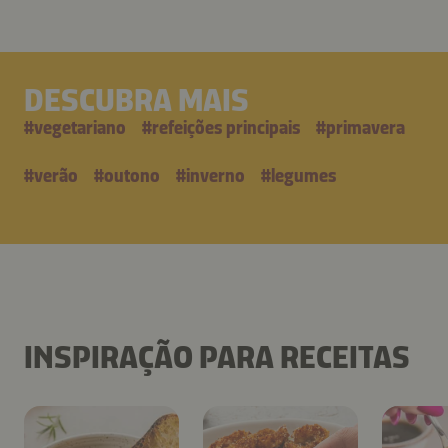
DESCUBRA MAIS
#
vegetariano
#
refeições principais
#
primavera
#
verão
#
outono
#
inverno
#
legumes
INSPIRAÇÃO PARA RECEITAS