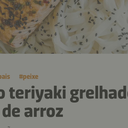
pais
#
peixe
 teriyaki grelha
de arroz