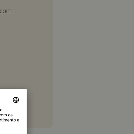
 com
o