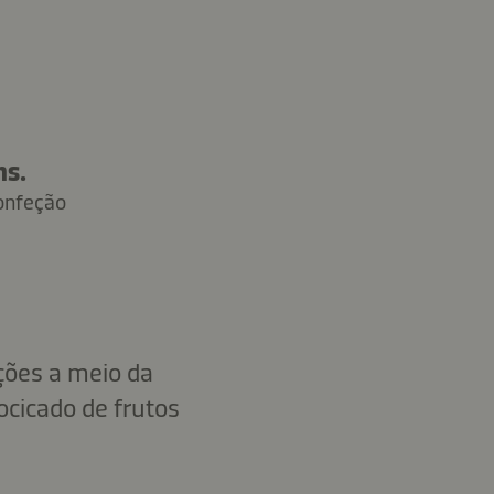
ns.
onfeção
ições a meio da
cicado de frutos