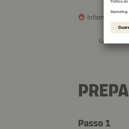
Informação nut
24 g
Gorduras tot
PREP
Passo 1