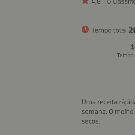
4,8
6 Classif
2
Tempo total
1
Tempo 
Uma receita rápida
semana. O molho 
secos.