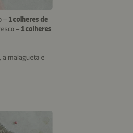
o –
1 colheres de
resco –
1 colheres
, a malagueta e