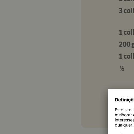
3 co
1 co
200 
1 co
½