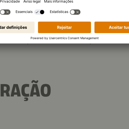
3.022 kJ
/
722 kcal
ricional (por porção)
34 g
ais
Proteína
Hidrat
ARAÇÃO