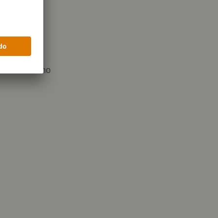
91 g
os de carbono