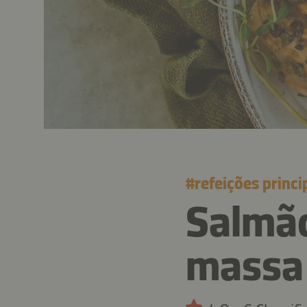
#
refeições princi
Salmão
massa 