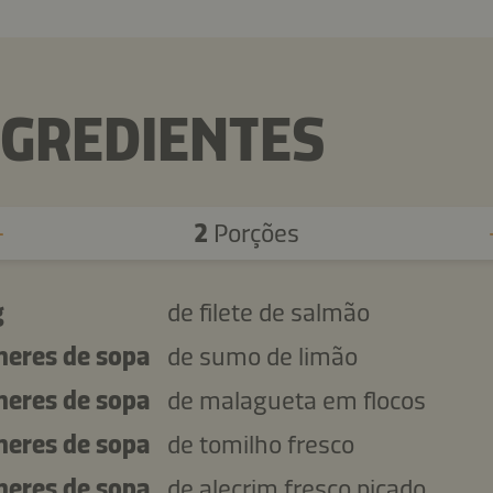
NGREDIENTES
2
Porções
g
de filete de salmão
lheres de sopa
de sumo de limão
lheres de sopa
de malagueta em flocos
lheres de sopa
de tomilho fresco
lheres de sopa
de alecrim fresco picado