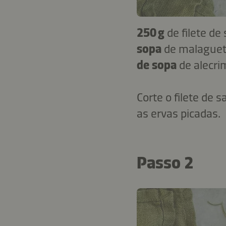
250 g
de filete d
sopa
de malaguet
de sopa
de alecri
Corte o filete de
as ervas picadas.
Passo 2