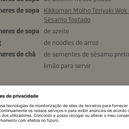
lheres de sopa
Kikkoman Molho Teriyaki Wok
Sésamo Tostado
lheres de sopa
de azeite
g
de noodles de arroz
lheres de chá
de sementes de sésamo pret
limão para servir
Copiar ingredientes