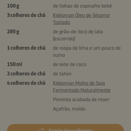
100 g
de folhas de espinafre bebé
3 colheres de chá
Kikkoman Óleo de Sésamo
Tostado
285 g
de grão-de-bico de lata
(escorrido)
1 colheres de chá
de raspa de lima e um pouco de
sumo
150 ml
de leite de coco
2 colheres de chá
de tahini
4 colheres de chá
Kikkoman Molho de Soja
Fermentado Naturalmente
Pimenta acabada de moer
Açafrão, moído
Copiar ingredientes