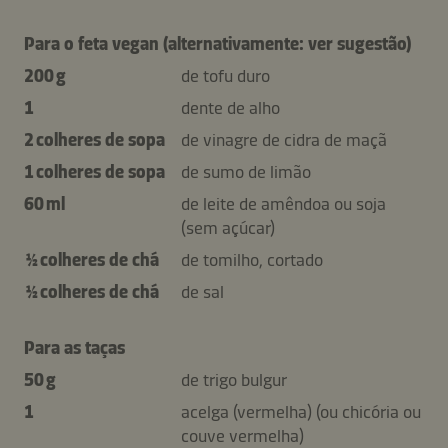
Para o feta vegan (alternativamente: ver sugestão)
200 g
de tofu duro
1
dente de alho
2 colheres de sopa
de vinagre de cidra de maçã
1 colheres de sopa
de sumo de limão
60 ml
de leite de amêndoa ou soja
(sem açúcar)
½ colheres de chá
de tomilho, cortado
½ colheres de chá
de sal
Para as taças
50 g
de trigo bulgur
1
acelga (vermelha) (ou chicória ou
couve vermelha)