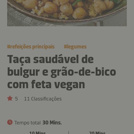
#
refeições principais
#
legumes
Taça saudável de
bulgur e grão-de-bico
com feta vegan
5
11 Classificações
Tempo total
30 Mins.
10 Mins.
20 Mins.