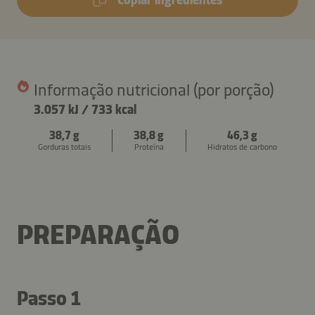
Informação nutricional (por porção)
3.057 kJ
/
733 kcal
38,7 g
38,8 g
46,3 g
Gorduras totais
Proteína
Hidratos de carbono
PREPARAÇÃO
Passo 1