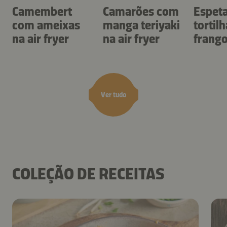
Camembert
Camarões com
Espet
com ameixas
manga teriyaki
tortil
na air fryer
na air fryer
frang
air fry
Ver tudo
COLEÇÃO DE RECEITAS