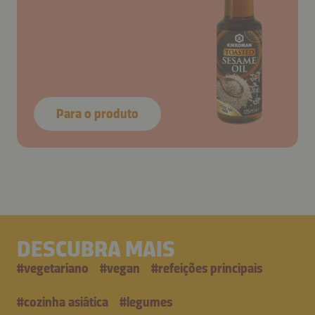
Para o produto
DESCUBRA MAIS
#
vegetariano
#
vegan
#
refeições principais
#
cozinha asiática
#
legumes