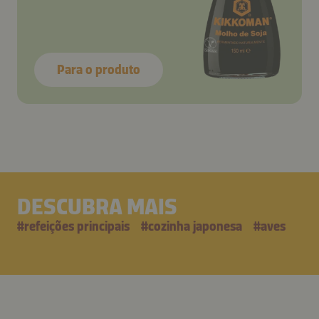
Para o produto
DESCUBRA MAIS
#
refeições principais
#
cozinha japonesa
#
aves