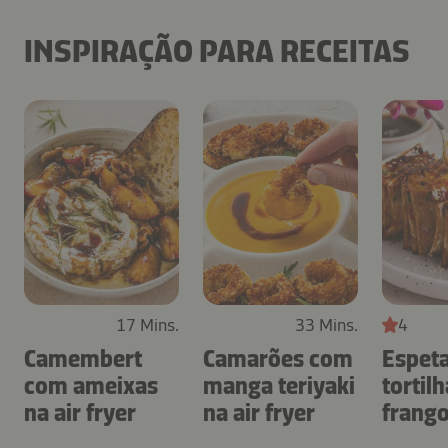
INSPIRAÇÃO PARA RECEITAS
17 Mins.
33 Mins.
4
Camembert
Camarões com
Espet
com ameixas
manga teriyaki
tortil
na air fryer
na air fryer
frang
air fry