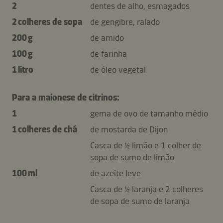
2
dentes de alho, esmagados
2 colheres de sopa
de gengibre, ralado
200 g
de amido
100 g
de farinha
1 litro
de óleo vegetal
Para a maionese de citrinos:
1
gema de ovo de tamanho médio
1 colheres de chá
de mostarda de Dijon
Casca de ½ limão e 1 colher de
sopa de sumo de limão
100 ml
de azeite leve
Casca de ½ laranja e 2 colheres
de sopa de sumo de laranja