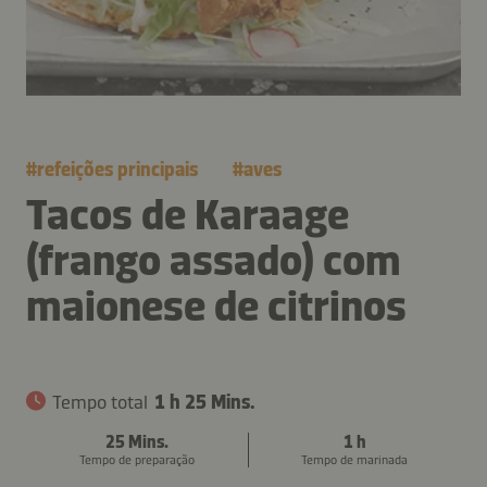
#
refeições principais
#
aves
Tacos de Karaage
(frango assado) com
maionese de citrinos
Tempo total
1 h 25 Mins.
25 Mins.
1 h
Tempo de preparação
Tempo de marinada