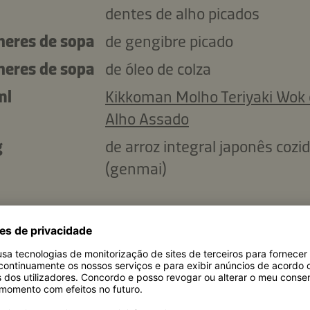
dentes de alho picados
lheres de sopa
de gengibre picado
lheres de sopa
de óleo de colza
ml
Kikkoman Molho Teriyaki Wok
Alho Assado
g
de arroz integral japonês cozi
(genmai)
Copiar ingredientes