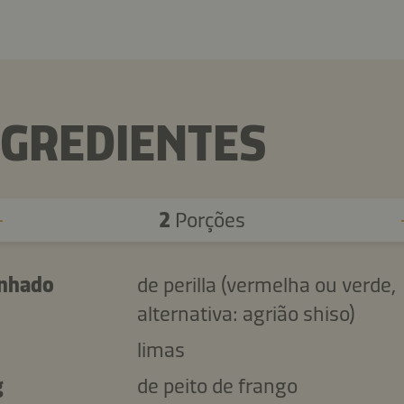
NGREDIENTES
2
Porções
nhado
de perilla (vermelha ou verde,
alternativa: agrião shiso)
limas
g
de peito de frango