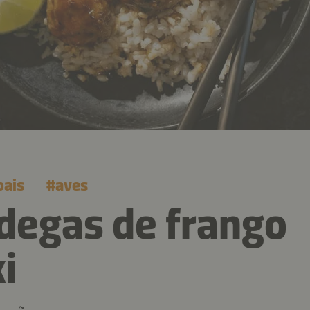
pais
#
aves
degas de frango
i