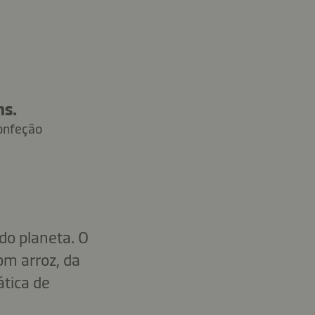
ns.
onfeção
do planeta. O
om arroz, da
tica de