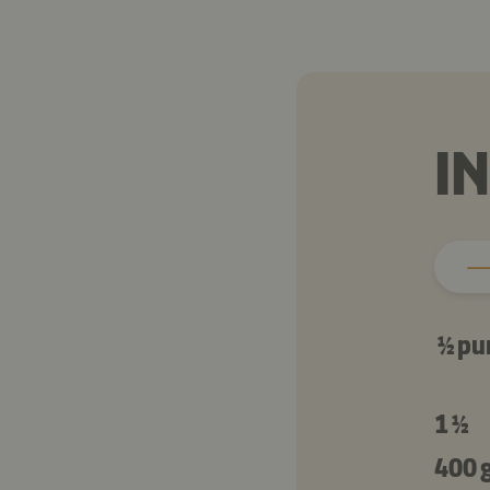
I
½ pu
1 ½
400 