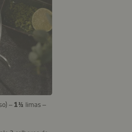
so) –
1 ½
limas –