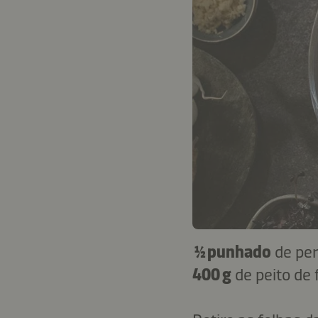
½ punhado
de per
400 g
de peito de