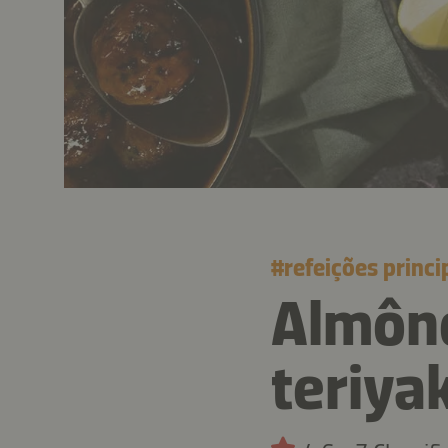
#
refeições princi
Almôn
teriyak