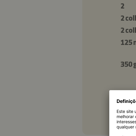
2
2 co
2 co
125 
350 