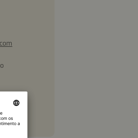
 com
do