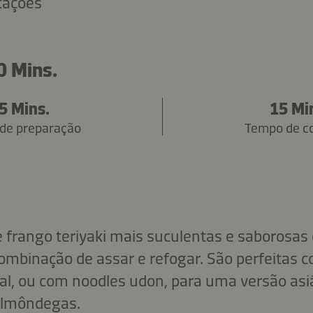
icações
0 Mins.
5 Mins.
15 Mi
de preparação
Tempo de c
frango teriyaki mais suculentas e saborosas 
ombinação de assar e refogar. São perfeitas c
l, ou com noodles udon, para uma versão asiá
almôndegas.