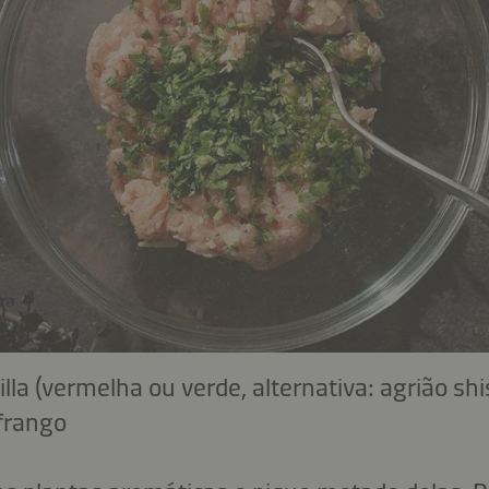
illa (vermelha ou verde, alternativa: agrião shi
 frango