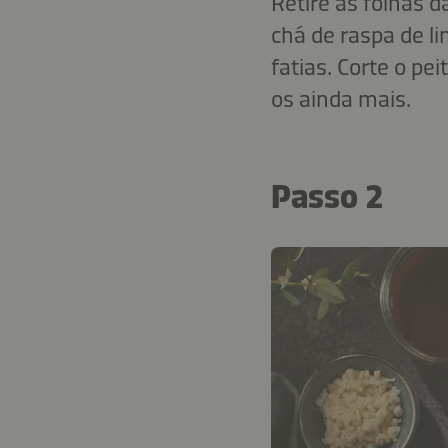
Retire as folhas d
chá de raspa de l
fatias. Corte o pe
os ainda mais.
Passo 2