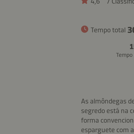
4,6
7 Classif
3
Tempo total
1
Tempo 
As almôndegas de 
segredo está na c
forma convenciona
esparguete com 