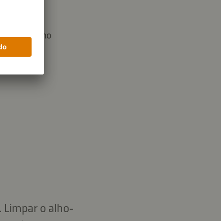
7,4 g
os de carbono
 Limpar o alho-