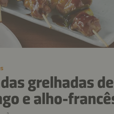
es
das grelhadas de
ngo e alho-francê