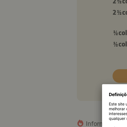
2 ½ 
2 ½ 
½ co
½ co
Informação nut