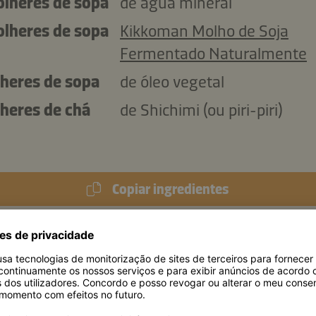
colheres de sopa
de água mineral
colheres de sopa
Kikkoman Molho de Soja
Fermentado Naturalmente
lheres de sopa
de óleo vegetal
lheres de chá
de Shichimi (ou piri-piri)
Copiar ingredientes
501 kJ
/
119 kcal
ricional (por porção)