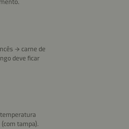
imento.
ancês → carne de
ngo deve ficar
a temperatura
s (com tampa).