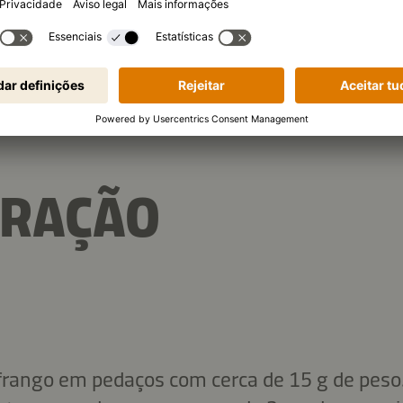
11,6 g
ais
Proteína
Hidrat
ARAÇÃO
 frango em pedaços com cerca de 15 g de peso.