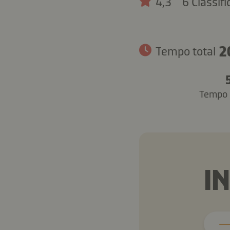
4,3
6 Classif
2
Tempo total
Tempo 
I