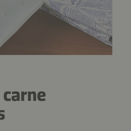
 carne
s