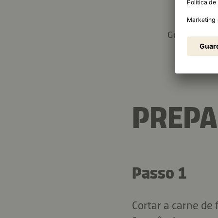
4,6 g
Gorduras tot
PREP
Passo 1
Cortar a carne de