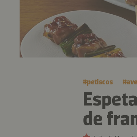
#
petiscos
#
av
Espeta
de fra