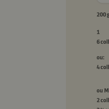
200 
1
6 co
ou:
4 co
ou M
2 co