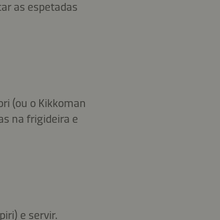
car as espetadas
tori (ou o Kikkoman
s na frigideira e
ri) e servir.