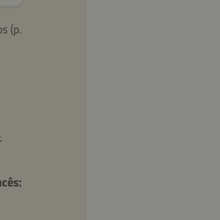
s (p.
-
ncês: