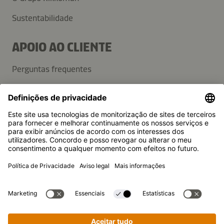
Sustentabilidade
APOIO AO CLIENTE
Perguntas frequentes
Contactos
Newsletter
Imprensa
A Kikkoman é uma marca registada da Kikkoman Corporation,
Japan.
© Kikkoman Trading Europe GmbH 2023 – 2026
Theodorstraße 180, 40472 Düsseldorf, Alemanha
Registo no Tribunal da Comarca de Düsseldorf: HRB 35856
Definições de privacidade