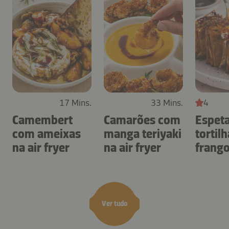
17 Mins.
33 Mins.
4
Camembert
Camarões com
Espet
com ameixas
manga teriyaki
tortil
na air fryer
na air fryer
frang
air fry
Ver tudo