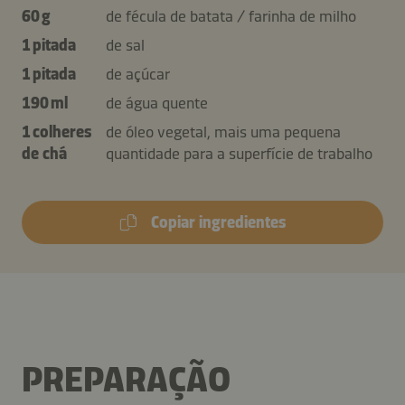
60 g
de fécula de batata / farinha de milho
1 pitada
de sal
1 pitada
de açúcar
190 ml
de água quente
1 colheres
de óleo vegetal, mais uma pequena
de chá
quantidade para a superfície de trabalho
Copiar ingredientes
PREPARAÇÃO