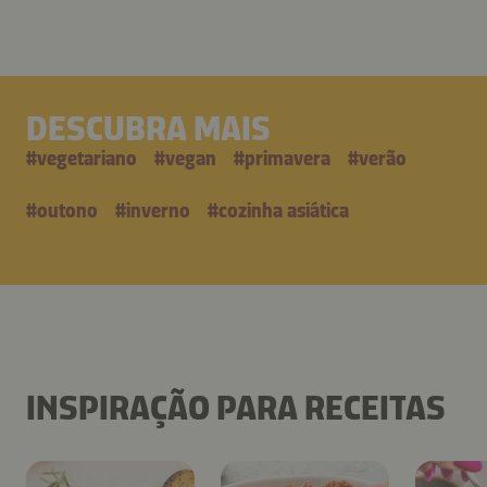
DESCUBRA MAIS
#
vegetariano
#
vegan
#
primavera
#
verão
#
outono
#
inverno
#
cozinha asiática
INSPIRAÇÃO PARA RECEITAS