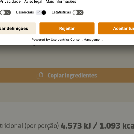
ml
de água
lheres de chá
de gengibre ralado
cebolinha para decorar
lheres de sopa
de sementes de sésamo torra
Copiar ingredientes
4.573 kJ
/
1.093 kca
ricional (por porção)