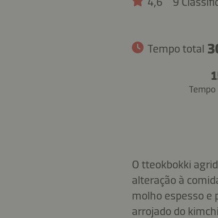
4,6
9 Classif
3
Tempo total
1
Tempo 
O tteokbokki agri
alteração à comid
molho espesso e p
arrojado do kimchi