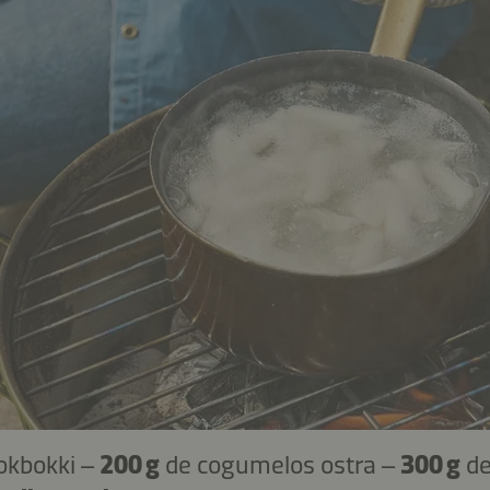
eokbokki –
200 g
de cogumelos ostra –
300 g
de