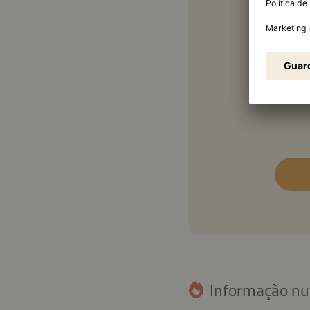
250 
1 co
½
1 co
Informação nut