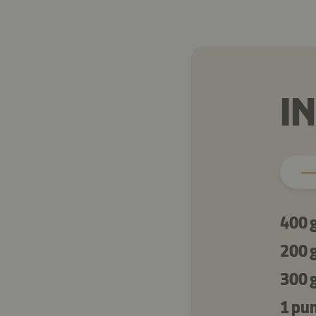
I
400 
200 
300 
1 pu