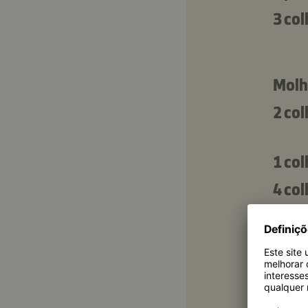
3 co
Molh
2 co
1 co
4 co
200 
150 
1 co