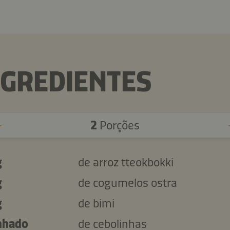
NGREDIENTES
2
Porções
g
de arroz tteokbokki
g
de cogumelos ostra
g
de bimi
nhado
de cebolinhas