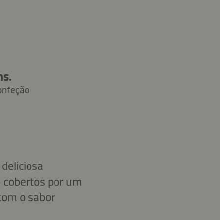
ns.
onfeção
deliciosa
o cobertos por um
com o sabor