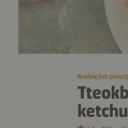
#
refeições princi
Tteokb
ketchu