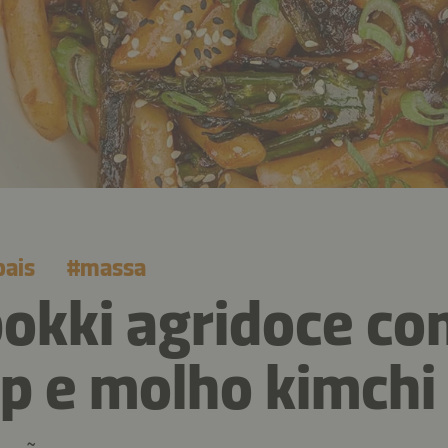
pais
#
massa
okki agridoce co
p e molho kimchi