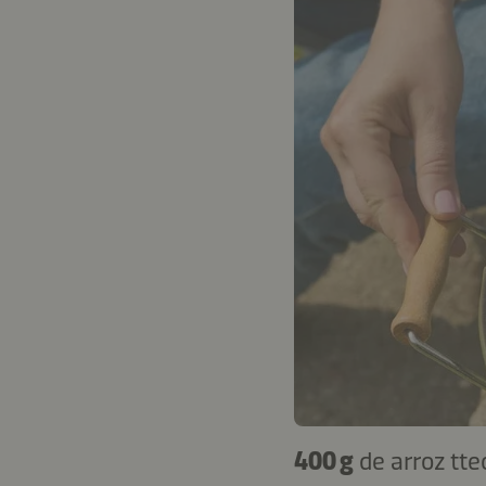
400 g
de arroz tt