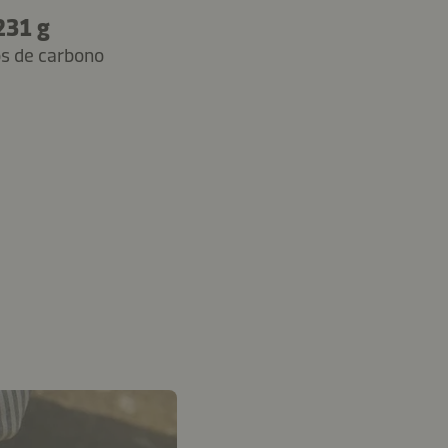
231 g
os de carbono