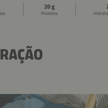
20 g
ais
Proteína
Hidrat
ARAÇÃO