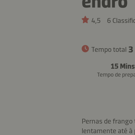
endro
4,5
6 Classif
3
Tempo total
15 Mins
Tempo de prep
Pernas de frango 
lentamente até à