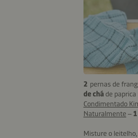
2
pernas de fran
de chá
de papric
Condimentado Ki
Naturalmente
–
1
Misture o leitelho