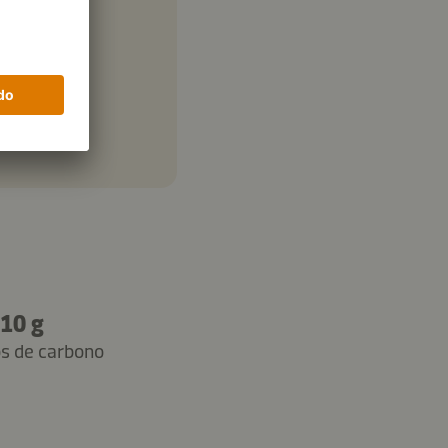
10 g
os de carbono