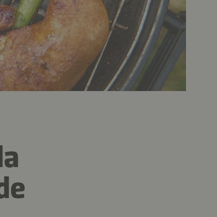
da
de