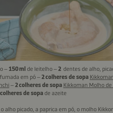
go –
150 ml
de leitelho –
2
dentes de alho, pic
a fumada em pó –
2 colheres de sopa
Kikkoman
mchi
–
2 colheres de sopa
Kikkoman Molho de
 colheres de sopa
de azeite
, o alho picado, a paprica em pó, o molho Kikko