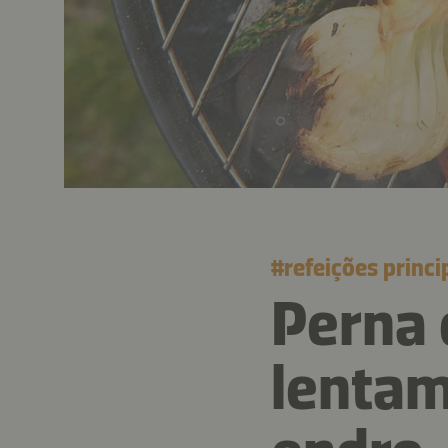
#
refeições princi
Perna 
lentam