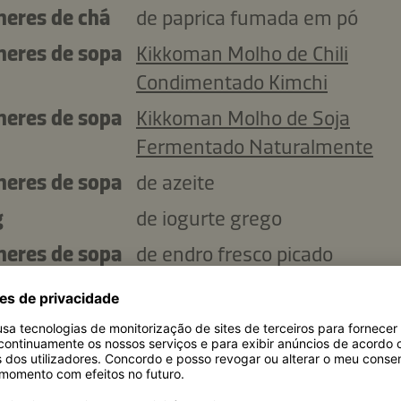
lheres de chá
de paprica fumada em pó
lheres de sopa
Kikkoman Molho de Chili
Condimentado Kimchi
lheres de sopa
Kikkoman Molho de Soja
Fermentado Naturalmente
lheres de sopa
de azeite
g
de iogurte grego
lheres de sopa
de endro fresco picado
lheres de chá
de sumo de limão
lheres de chá
Kikkoman Molho de Soja
Fermentado Naturalmente
de endro fresco, para decorar