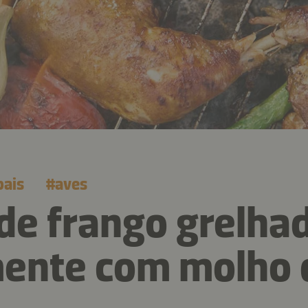
pais
#
aves
de frango grelha
ente com molho 