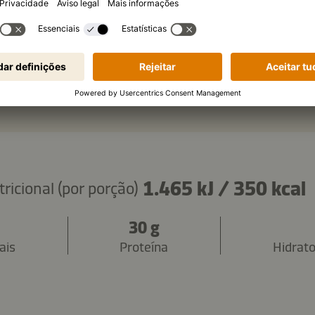
Copiar ingredientes
1.465 kJ
/
350 kcal
ricional (por porção)
30 g
ais
Proteína
Hidrat