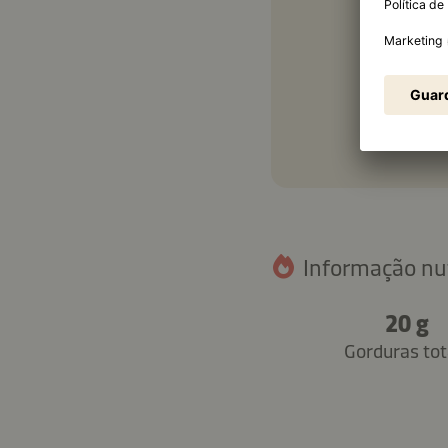
Informação nut
20 g
Gorduras tot