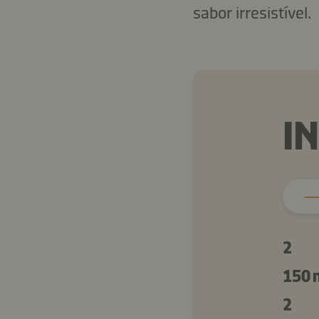
sabor irresistível.
I
2
150 
2