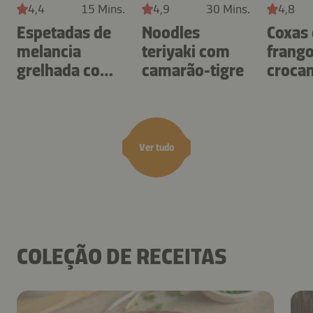
4,4
15 Mins.
4,9
30 Mins.
4,8
Espetadas de
Noodles
Coxas
melancia
teriyaki com
frang
grelhada com
camarão-tigre
croca
queijo feta e
mante
hortelã
amen
Ver tudo
COLEÇÃO DE RECEITAS