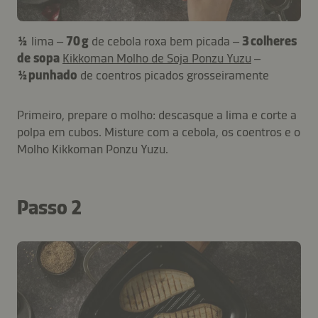
½
lima –
70 g
de cebola roxa bem picada –
3 colheres
de sopa
Kikkoman Molho de Soja Ponzu Yuzu
–
½ punhado
de coentros picados grosseiramente
Primeiro, prepare o molho: descasque a lima e corte a
polpa em cubos. Misture com a cebola, os coentros e o
Molho Kikkoman Ponzu Yuzu.
Passo 2