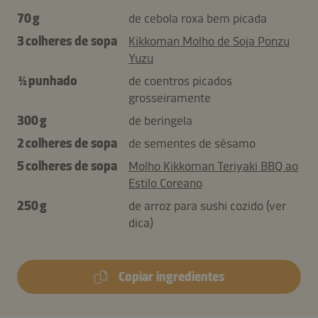
70 g
de cebola roxa bem picada
3 colheres de sopa
Kikkoman Molho de Soja Ponzu
Yuzu
½ punhado
de coentros picados
grosseiramente
300 g
de beringela
2 colheres de sopa
de sementes de sésamo
5 colheres de sopa
Molho Kikkoman Teriyaki BBQ ao
Estilo Coreano
250 g
de arroz para sushi cozido (ver
dica)
Copiar ingredientes