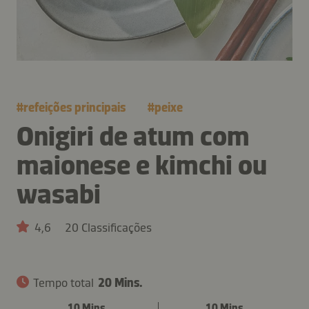
#
refeições principais
#
peixe
Onigiri de atum com
maionese e kimchi ou
wasabi
4,6
20 Classificações
Tempo total
20 Mins.
10 Mins.
10 Mins.