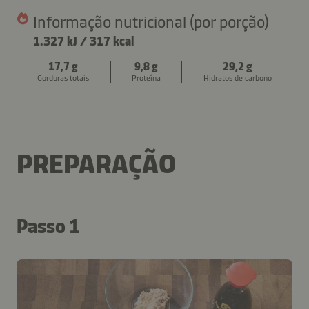
Informação nutricional (por porção)
1.327 kJ
/
317 kcal
17,7 g
9,8 g
29,2 g
Gorduras totais
Proteína
Hidratos de carbono
PREPARAÇÃO
Passo 1