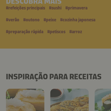
DESCUBRA MAIS
#
refeições principais
#
sushi
#
primavera
#
verão
#
outono
#
peixe
#
cozinha japonesa
#
preparação rápida
#
petiscos
#
arroz
INSPIRAÇÃO PARA RECEITAS