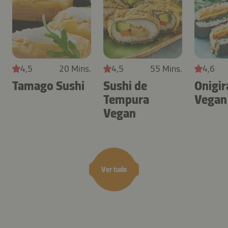
4,5
20 Mins.
4,5
55 Mins.
4,6
Tamago Sushi
Sushi de
Onigir
Tempura
Vegan
Vegan
Ver tudo