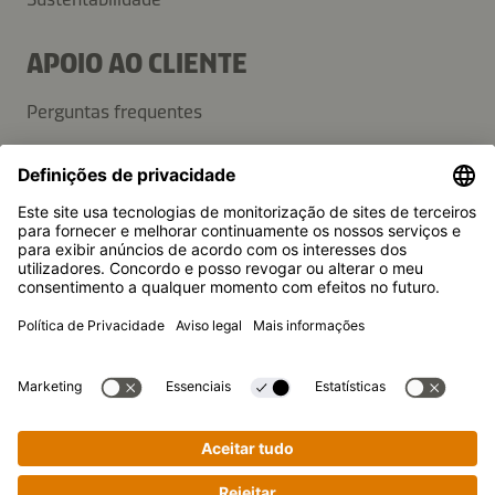
APOIO AO CLIENTE
Perguntas frequentes
Contactos
Newsletter
Imprensa
A Kikkoman é uma marca registada da Kikkoman Corporation,
Japan.
© Kikkoman Trading Europe GmbH 2023 – 2026
Theodorstraße 180, 40472 Düsseldorf, Alemanha
Registo no Tribunal da Comarca de Düsseldorf: HRB 35856
Definições de privacidade
Aviso legal
Política de privacidade