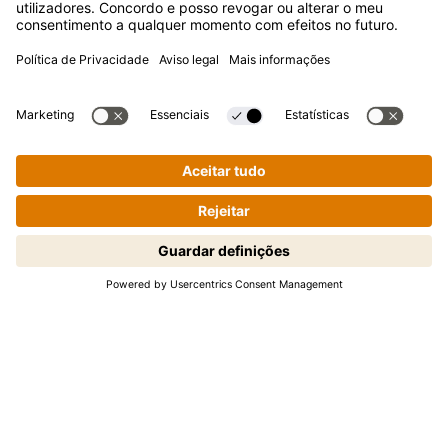
Perguntas frequentes
Contactos
Newsletter
Imprensa
A Kikkoman é uma marca registada da Kikkoman Corporation,
Japan.
Cozinhar passo a passo de forma
© Kikkoman Trading Europe GmbH 2023 – 2026
fácil! Toque para iniciar.
Theodorstraße 180, 40472 Düsseldorf, Alemanha
Registo no Tribunal da Comarca de Düsseldorf: HRB 35856
Definições de privacidade
Aviso legal
Política de privacidade