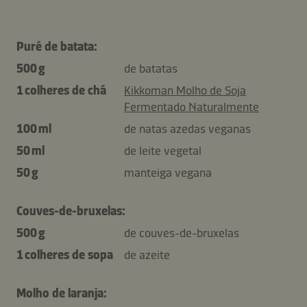
Puré de batata:
500 g
de batatas
1 colheres de chá
Kikkoman Molho de Soja
Fermentado Naturalmente
100 ml
de natas azedas veganas
50 ml
de leite vegetal
50 g
manteiga vegana
Couves-de-bruxelas:
500 g
de couves-de-bruxelas
1 colheres de sopa
de azeite
Molho de laranja: