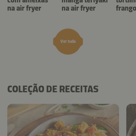
na air fryer
na air fryer
frang
air fry
Ver tudo
COLEÇÃO DE RECEITAS