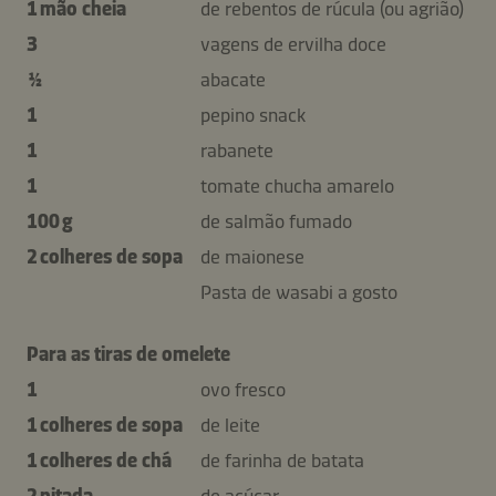
1 mão cheia
de rebentos de rúcula (ou agrião)
3
vagens de ervilha doce
½
abacate
1
pepino snack
1
rabanete
1
tomate chucha amarelo
100 g
de salmão fumado
2 colheres de sopa
de maionese
Pasta de wasabi a gosto
Para as tiras de omelete
1
ovo fresco
1 colheres de sopa
de leite
1 colheres de chá
de farinha de batata
2 pitada
de açúcar