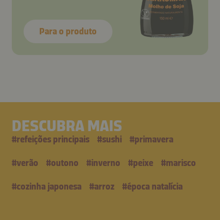
Para o produto
DESCUBRA MAIS
#
refeições principais
#
sushi
#
primavera
#
verão
#
outono
#
inverno
#
peixe
#
marisco
#
cozinha japonesa
#
arroz
#
época natalícia