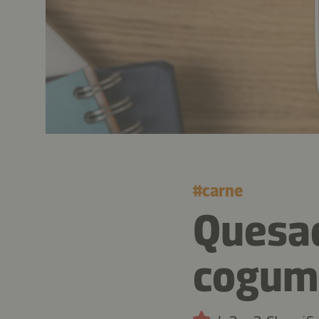
#
carne
Quesad
cogum