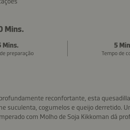
icações
0 Mins.
5 Mins.
5 Min
de preparação
Tempo de c
 profundamente reconfortante, esta quesadilla
e suculenta, cogumelos e queijo derretido. 
emperado com Molho de Soja Kikkoman dá prof