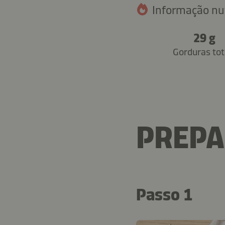
Informação nut
29 g
Gorduras tot
PREP
Passo 1