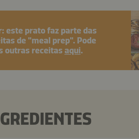
: este prato faz parte das
itas de "meal prep". Pode
s outras receitas
aqui
.
NGREDIENTES