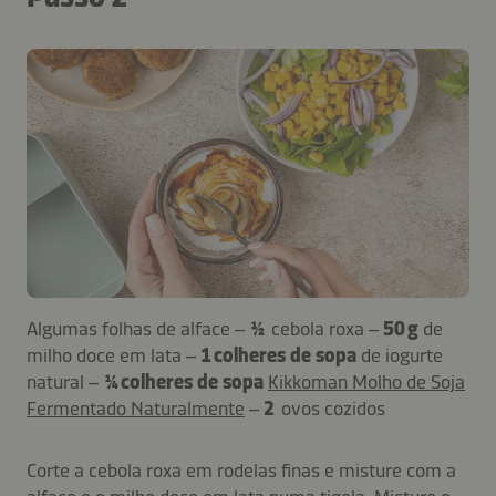
Algumas folhas de alface –
½
cebola roxa –
50 g
de
milho doce em lata –
1 colheres de sopa
de iogurte
natural –
¼ colheres de sopa
Kikkoman Molho de Soja
Fermentado Naturalmente
–
2
ovos cozidos
Corte a cebola roxa em rodelas finas e misture com a