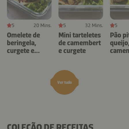
5
20 Mins.
5
32 Mins.
5
Omelete de
Mini tarteletes
Pão pi
beringela,
de camembert
queijo
curgete e
e curgete
camem
camembert
legum
Ver tudo
COLEÇÃO DE RECEITAS