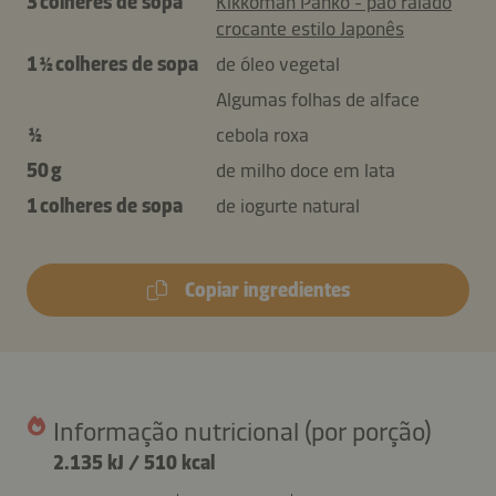
3 colheres de sopa
Kikkoman Panko - pão ralado
crocante estilo Japonês
1 ½ colheres de sopa
de óleo vegetal
Algumas folhas de alface
½
cebola roxa
50 g
de milho doce em lata
1 colheres de sopa
de iogurte natural
Copiar ingredientes
Informação nutricional (por porção)
2.135 kJ
/
510 kcal