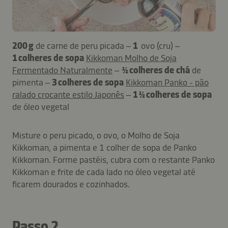
200 g
de carne de peru picada –
1
ovo (cru) –
1 colheres de sopa
Kikkoman Molho de Soja
Fermentado Naturalmente
–
½ colheres de chá
de
pimenta –
3 colheres de sopa
Kikkoman Panko - pão
ralado crocante estilo Japonês
–
1 ½ colheres de sopa
de óleo vegetal
Misture o peru picado, o ovo, o Molho de Soja
Kikkoman, a pimenta e 1 colher de sopa de Panko
Kikkoman. Forme pastéis, cubra com o restante Panko
Kikkoman e frite de cada lado no óleo vegetal até
ficarem dourados e cozinhados.
Passo 2