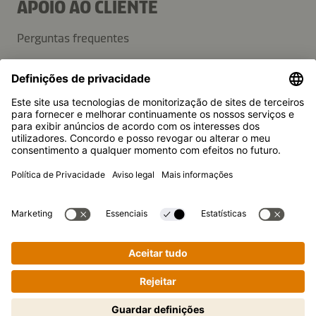
APOIO AO CLIENTE
Perguntas frequentes
Contactos
Newsletter
Imprensa
A Kikkoman é uma marca registada da Kikkoman Corporation,
Japan.
© Kikkoman Trading Europe GmbH 2023 – 2026
Theodorstraße 180, 40472 Düsseldorf, Alemanha
Registo no Tribunal da Comarca de Düsseldorf: HRB 35856
Definições de privacidade
Aviso legal
Política de privacidade
Cozinhar passo a passo de forma
fácil! Toque para iniciar.