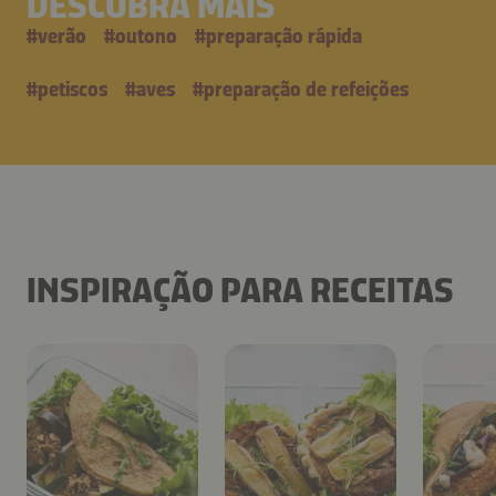
DESCUBRA MAIS
#
verão
#
outono
#
preparação rápida
#
petiscos
#
aves
#
preparação de refeições
INSPIRAÇÃO PARA RECEITAS